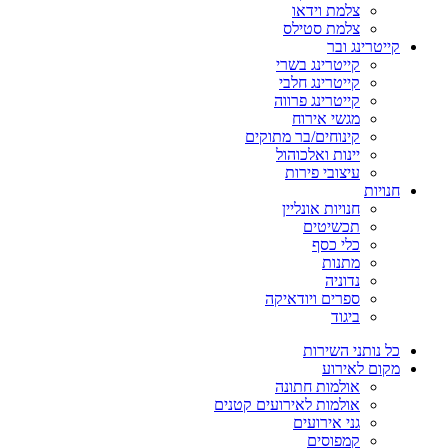
צלמת וידאו
צלמת סטילס
קייטרינג ובר
קייטרינג בשרי
קייטרינג חלבי
קייטרינג פרווה
מגשי אירוח
קינוחים/בר מתוקים
יינות ואלכוהול
עיצובי פירות
חנויות
חנויות אונליין
תכשיטים
כלי כסף
מתנות
נדוניה
ספרים ויודאיקה
ביגוד
כל נותני השירות
מקום לאירוע
אולמות חתונה
אולמות לאירועים קטנים
גני אירועים
קמפוסים