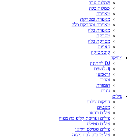
שמלות ערב
שמלות כלה
מאפרת
מאפרת ומסרקת
מאפרת ומסרקת כלה
מאפרת כלה
מסרקת
מסרקת כלה
פאניות
קוסמטיקה
מוזיקה
DJ לחתונה
dj לנשים
גראמען
זמרים
תזמורת
נגנים
צילום
הפקות צילום
מגנטים
צילום וידאו
צילום ועריכת קליפ בת מצוה
צילום סטילס
צילום סטילס ווידאו
צילומי בוק לבת מצוה