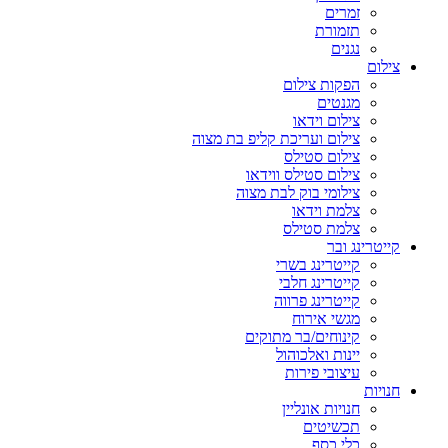
זמרים
תזמורת
נגנים
צילום
הפקות צילום
מגנטים
צילום וידאו
צילום ועריכת קליפ בת מצוה
צילום סטילס
צילום סטילס ווידאו
צילומי בוק לבת מצוה
צלמת וידאו
צלמת סטילס
קייטרינג ובר
קייטרינג בשרי
קייטרינג חלבי
קייטרינג פרווה
מגשי אירוח
קינוחים/בר מתוקים
יינות ואלכוהול
עיצובי פירות
חנויות
חנויות אונליין
תכשיטים
כלי כסף