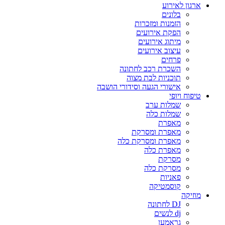
ארגון לאירוע
בלונים
הזמנות ומזכרות
הפקת אירועים
מיתוג אירועים
עיצוב אירועים
פרחים
השכרת רכב לחתונה
תוכניות לבת מצוה
אישורי הגעה וסידורי הושבה
טיפוח ויופי
שמלות ערב
שמלות כלה
מאפרת
מאפרת ומסרקת
מאפרת ומסרקת כלה
מאפרת כלה
מסרקת
מסרקת כלה
פאניות
קוסמטיקה
מוזיקה
DJ לחתונה
dj לנשים
גראמען