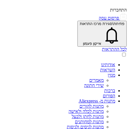
התחברות
פרסום עסק
פתיחת\סגירת מרכז התראות
אייקון פעמון
לכל ההתראות
אודותינו
השראות
מגזין
מאמרים
שירי חתונה
ברכות
הפורום
מתנות מ- Aliexpress
מתנות להורים
מתנות לכלה ולאישה
מתנות לחתן ולבעל
מתנות למחותנים
מתנות לגיסים ולגיסות