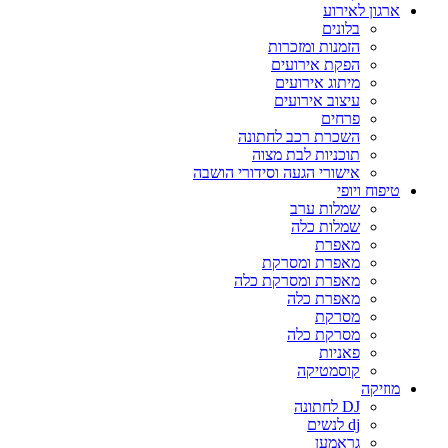
ארגון לאירוע
בלונים
הזמנות ומזכרות
הפקת אירועים
מיתוג אירועים
עיצוב אירועים
פרחים
השכרת רכב לחתונה
תוכניות לבת מצוה
אישורי הגעה וסידורי הושבה
טיפוח ויופי
שמלות ערב
שמלות כלה
מאפרת
מאפרת ומסרקת
מאפרת ומסרקת כלה
מאפרת כלה
מסרקת
מסרקת כלה
פאניות
קוסמטיקה
מוזיקה
DJ לחתונה
dj לנשים
גראמען