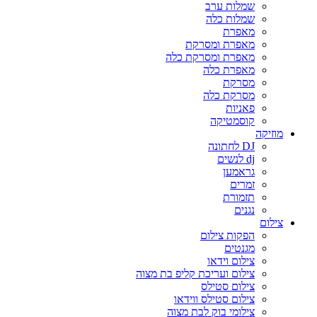
שמלות ערב
שמלות כלה
מאפרת
מאפרת ומסרקת
מאפרת ומסרקת כלה
מאפרת כלה
מסרקת
מסרקת כלה
פאניות
קוסמטיקה
מוזיקה
DJ לחתונה
dj לנשים
גראמען
זמרים
תזמורת
נגנים
צילום
הפקות צילום
מגנטים
צילום וידאו
צילום ועריכת קליפ בת מצוה
צילום סטילס
צילום סטילס ווידאו
צילומי בוק לבת מצוה