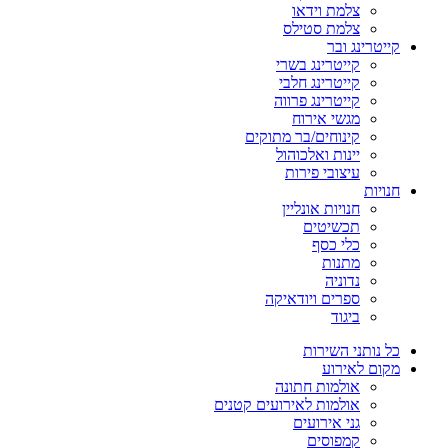
צלמת וידאו
צלמת סטילס
קייטרינג ובר
קייטרינג בשרי
קייטרינג חלבי
קייטרינג פרווה
מגשי אירוח
קינוחים/בר מתוקים
יינות ואלכוהול
עיצובי פירות
חנויות
חנויות אונליין
תכשיטים
כלי כסף
מתנות
נדוניה
ספרים ויודאיקה
ביגוד
כל נותני השירות
מקום לאירוע
אולמות חתונה
אולמות לאירועים קטנים
גני אירועים
קמפוסים