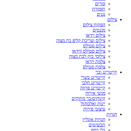
זמרים
תזמורת
נגנים
צילום
הפקות צילום
מגנטים
צילום וידאו
צילום ועריכת קליפ בת מצוה
צילום סטילס
צילום סטילס ווידאו
צילומי בוק לבת מצוה
צלמת וידאו
צלמת סטילס
קייטרינג ובר
קייטרינג בשרי
קייטרינג חלבי
קייטרינג פרווה
מגשי אירוח
קינוחים/בר מתוקים
יינות ואלכוהול
עיצובי פירות
חנויות
חנויות אונליין
תכשיטים
כלי כסף