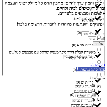
+תוכן והמון ערך לחיים: מתכון חדש כל מיילסרטוני העצמה
צפריה
(
0
)
ובריאות, טיפים לבית ולחיים.
+הטבות ומבצעים בלעדיים.
+קטלוגים עדכניים.
צפת
(
0
)
+פינוקים והפתעות מיוחדות לחברות הרשימה בלבד!
קוממיות
(
0
)
firstName
email
שליחה
קריית אתא
(
0
)
מאשרת קבלת דיוור סופר מעניין ומרתק עם מבצעים קטלוגים
כתבות וכל מה שמעניין
קריית ביאליק
(
0
)
דילוג לתוכן
פתח סרגל נגישות
קריית חיים
(
0
)
כלי נגישות
קריית ים
(
0
)
הגדל טקסט
הקטן טקסט
קריית מוצקין
(
0
)
גווני אפור
ניגודיות גבוהה
ניגודיות הפוכה