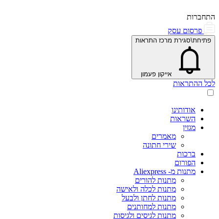
התחברות
פרסום עסק
פתיחת\סגירת מרכז התראות
אייקון פעמון
לכל ההתראות
אודותינו
השראות
מגזין
מאמרים
שירי חתונה
ברכות
הפורום
מתנות מ- Aliexpress
מתנות להורים
מתנות לכלה ולאישה
מתנות לחתן ולבעל
מתנות למחותנים
מתנות לגיסים ולגיסות