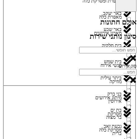
מאפרת ומסרקת כלה
באר יעקב
מאפרת כלה
אולם חתונות
באר שבע
מארגן אירועים
סינון נותני שירות
בית חלקיה
מגנטים
בית שמש
מגשי אירוח
סוג אירוע
ביתר עילית
מוזיקה
בני ברק
מיתוג אירועים
אירוסין
בת ים
מסרקת
בר מצוה
גבעת זאב
מסרקת כלה
ברית