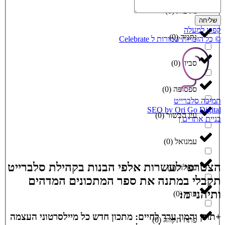
נתיבות
(
0
)
שליחה
קפוץ למעלה
נתניה
(
0
)
© כל הזכויות שמורות ל Celebrate
סביון
(
0
)
ספסופה
(
0
)
תמיכה סלברייט
SEO by Ori Go Digital
עין הבשור
(
0
)
בניית אתרים |
עמנואל
(
0
)
הצטרפי לעשרות אלפי הבנות בקהילת סלברייט
עפולה
(
0
)
תקבלי במתנה את ספר המתכונים המדהים
ותיהני מ:
ערד
(
0
)
+תוכן והמון ערך לחיים: מתכון חדש כל מיילסרטוני העצמה
פתח תקווה
(
0
)