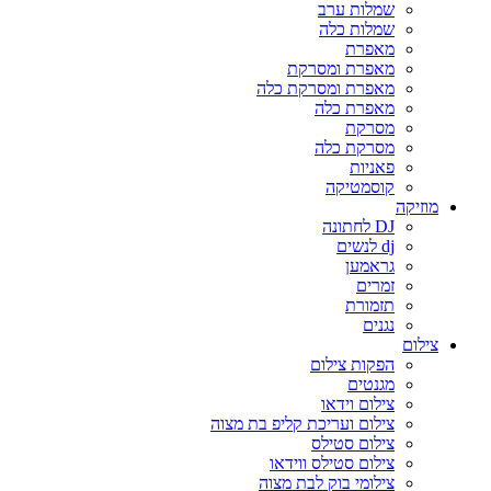
שמלות ערב
שמלות כלה
מאפרת
מאפרת ומסרקת
מאפרת ומסרקת כלה
מאפרת כלה
מסרקת
מסרקת כלה
פאניות
קוסמטיקה
מוזיקה
DJ לחתונה
dj לנשים
גראמען
זמרים
תזמורת
נגנים
צילום
הפקות צילום
מגנטים
צילום וידאו
צילום ועריכת קליפ בת מצוה
צילום סטילס
צילום סטילס ווידאו
צילומי בוק לבת מצוה