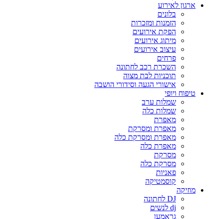
ארגון לאירוע
בלונים
הזמנות ומזכרות
הפקת אירועים
מיתוג אירועים
עיצוב אירועים
פרחים
השכרת רכב לחתונה
תוכניות לבת מצוה
אישורי הגעה וסידורי הושבה
טיפוח ויופי
שמלות ערב
שמלות כלה
מאפרת
מאפרת ומסרקת
מאפרת ומסרקת כלה
מאפרת כלה
מסרקת
מסרקת כלה
פאניות
קוסמטיקה
מוזיקה
DJ לחתונה
dj לנשים
גראמען