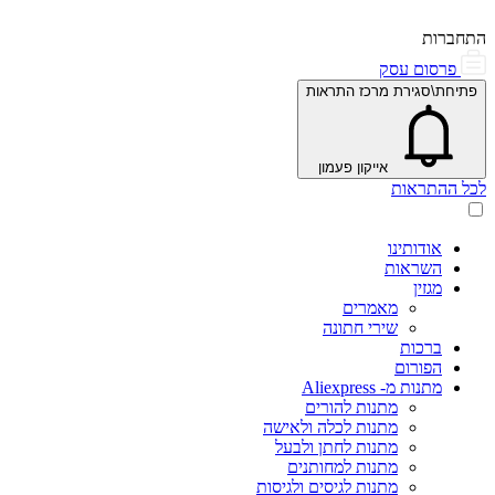
התחברות
פרסום עסק
פתיחת\סגירת מרכז התראות
אייקון פעמון
לכל ההתראות
אודותינו
השראות
מגזין
מאמרים
שירי חתונה
ברכות
הפורום
מתנות מ- Aliexpress
מתנות להורים
מתנות לכלה ולאישה
מתנות לחתן ולבעל
מתנות למחותנים
מתנות לגיסים ולגיסות