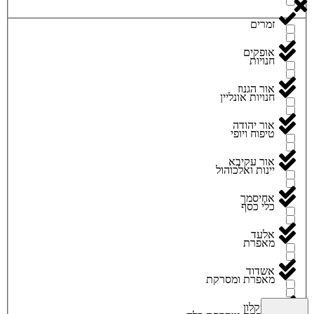
זמרים
אופקים
חנויות
אור הגנוז
חנויות אונליין
אור יהודה
טיפוח ויופי
אור עקיבא
יינות ואלכוהול
אחיסמך
כלי כסף
אלעד
מאפרת
אשדוד
מאפרת ומסרקת
אשקלון