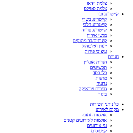
צלמת וידאו
צלמת סטילס
קייטרינג ובר
קייטרינג בשרי
קייטרינג חלבי
קייטרינג פרווה
מגשי אירוח
קינוחים/בר מתוקים
יינות ואלכוהול
עיצובי פירות
חנויות
חנויות אונליין
תכשיטים
כלי כסף
מתנות
נדוניה
ספרים ויודאיקה
ביגוד
כל נותני השירות
מקום לאירוע
אולמות חתונה
אולמות לאירועים קטנים
גני אירועים
קמפוסים