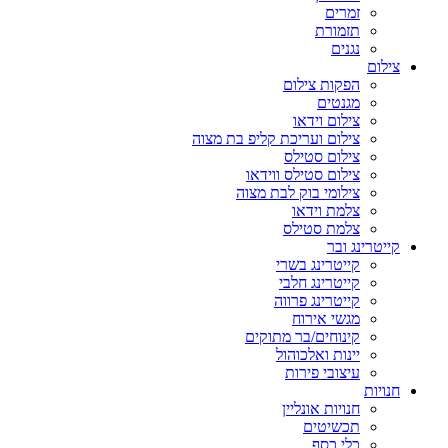
זמרים
תזמורת
נגנים
צילום
הפקות צילום
מגנטים
צילום וידאו
צילום ועריכת קליפ בת מצוה
צילום סטילס
צילום סטילס ווידאו
צילומי בוק לבת מצוה
צלמת וידאו
צלמת סטילס
קייטרינג ובר
קייטרינג בשרי
קייטרינג חלבי
קייטרינג פרווה
מגשי אירוח
קינוחים/בר מתוקים
יינות ואלכוהול
עיצובי פירות
חנויות
חנויות אונליין
תכשיטים
כלי כסף