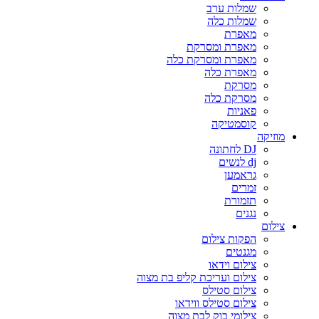
שמלות ערב
שמלות כלה
מאפרת
מאפרת ומסרקת
מאפרת ומסרקת כלה
מאפרת כלה
מסרקת
מסרקת כלה
פאניות
קוסמטיקה
מוזיקה
DJ לחתונה
dj לנשים
גראמען
זמרים
תזמורת
נגנים
צילום
הפקות צילום
מגנטים
צילום וידאו
צילום ועריכת קליפ בת מצוה
צילום סטילס
צילום סטילס ווידאו
צילומי בוק לבת מצוה