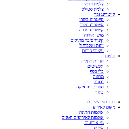
צלמת וידאו
צלמת סטילס
קייטרינג ובר
קייטרינג בשרי
קייטרינג חלבי
קייטרינג פרווה
מגשי אירוח
קינוחים/בר מתוקים
יינות ואלכוהול
עיצובי פירות
חנויות
חנויות אונליין
תכשיטים
כלי כסף
מתנות
נדוניה
ספרים ויודאיקה
ביגוד
כל נותני השירות
מקום לאירוע
אולמות חתונה
אולמות לאירועים קטנים
גני אירועים
קמפוסים