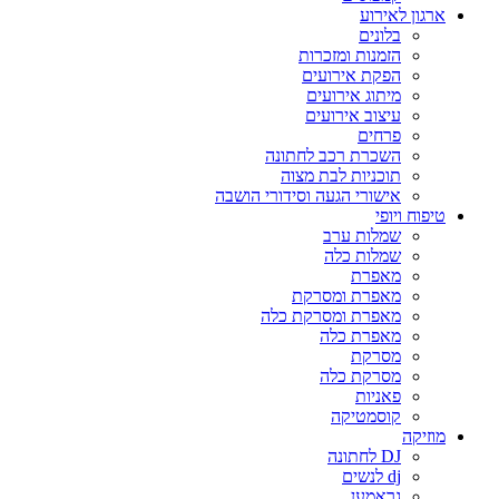
ארגון לאירוע
בלונים
הזמנות ומזכרות
הפקת אירועים
מיתוג אירועים
עיצוב אירועים
פרחים
השכרת רכב לחתונה
תוכניות לבת מצוה
אישורי הגעה וסידורי הושבה
טיפוח ויופי
שמלות ערב
שמלות כלה
מאפרת
מאפרת ומסרקת
מאפרת ומסרקת כלה
מאפרת כלה
מסרקת
מסרקת כלה
פאניות
קוסמטיקה
מוזיקה
DJ לחתונה
dj לנשים
גראמען