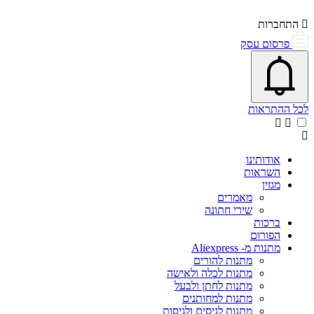
התחברות
פרסום עסק
פתיחת\סגירת מרכז התראות
אייקון פעמון
לכל ההתראות
אודותינו
השראות
מגזין
מאמרים
שירי חתונה
ברכות
הפורום
מתנות מ- Aliexpress
מתנות להורים
מתנות לכלה ולאישה
מתנות לחתן ולבעל
מתנות למחותנים
מתנות לגיסים ולגיסות