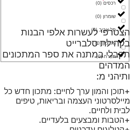
רכסים
(
0
)
שומרון
(
0
)
הצטרפי לעשרות אלפי הבנות
תל אביב
(
0
)
בקהילת סלברייט
תל ציון
(
0
)
תקבלי במתנה את ספר המתכונים
תפרח
(
0
)
המדהים
ותיהני מ:
+תוכן והמון ערך לחיים: מתכון חדש כל
מיילסרטוני העצמה ובריאות, טיפים
לבית ולחיים.
+הטבות ומבצעים בלעדיים.
+קטלוגים עדכניים.