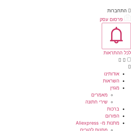
התחברות
פרסום עסק
אייקון פעמון
פתיחת\סגירת מרכז התראות
לכל ההתראות
אודותינו
השראות
מגזין
מאמרים
שירי חתונה
ברכות
הפורום
מתנות מ- Aliexpress
מתנות להורים