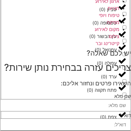
ארגון לאירוע
חנויות
סביון
(
0
)
טיפוח ויופי
מוזיקה
ספסופה
(
0
)
מקום לאירוע
צילום
עין הבשור
(
0
)
קייטרינג ובר
עמנואל
(
0
)
יש לכם שאלה?
עפולה
(
0
)
צריכים עזרה בבחירת נותן שירות?
ערד
(
0
)
השאירו פרטים ונחזור אליכם:
פתח תקווה
(
0
)
שם מלא
צפריה
(
0
)
דוא"ל
צפת
(
0
)
קוממיות
(
0
)