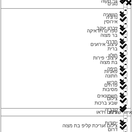
גני תקוה
נגנים
הושעיה
נדוניה
אירוסין
זיכרון יעקב
ספרים ויודאיקה
בר מצוה
חדרה
עיצוב אירועים
ברית
חולון
עיצובי פירות
בת מצוה
חיפה
פאניות
חתונה
חריש
פרחים
מסיבות
חשמונאים
צילום
שבע ברכות
טבריה
צילום וידאו
איזור שירות
יסודות
צילום ועריכת קליפ בת מצוה
דרום