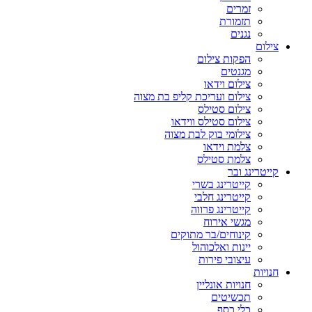
זמרים
תזמורת
נגנים
צילום
הפקות צילום
מגנטים
צילום וידאו
צילום ועריכת קליפ בת מצוה
צילום סטילס
צילום סטילס ווידאו
צילומי בוק לבת מצוה
צלמת וידאו
צלמת סטילס
קייטרינג ובר
קייטרינג בשרי
קייטרינג חלבי
קייטרינג פרווה
מגשי אירוח
קינוחים/בר מתוקים
יינות ואלכוהול
עיצובי פירות
חנויות
חנויות אונליין
תכשיטים
כלי כסף