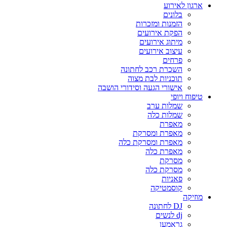
ארגון לאירוע
בלונים
הזמנות ומזכרות
הפקת אירועים
מיתוג אירועים
עיצוב אירועים
פרחים
השכרת רכב לחתונה
תוכניות לבת מצוה
אישורי הגעה וסידורי הושבה
טיפוח ויופי
שמלות ערב
שמלות כלה
מאפרת
מאפרת ומסרקת
מאפרת ומסרקת כלה
מאפרת כלה
מסרקת
מסרקת כלה
פאניות
קוסמטיקה
מוזיקה
DJ לחתונה
dj לנשים
גראמען