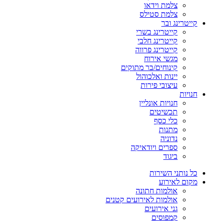
צלמת וידאו
צלמת סטילס
קייטרינג ובר
קייטרינג בשרי
קייטרינג חלבי
קייטרינג פרווה
מגשי אירוח
קינוחים/בר מתוקים
יינות ואלכוהול
עיצובי פירות
חנויות
חנויות אונליין
תכשיטים
כלי כסף
מתנות
נדוניה
ספרים ויודאיקה
ביגוד
כל נותני השירות
מקום לאירוע
אולמות חתונה
אולמות לאירועים קטנים
גני אירועים
קמפוסים