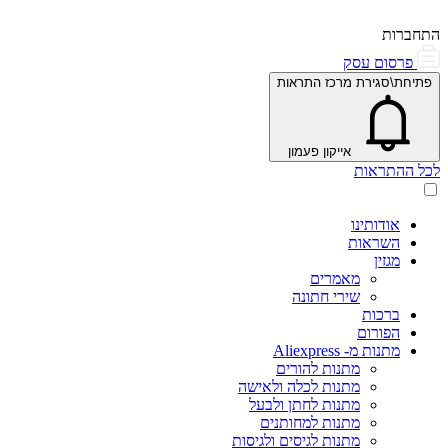
התחברות
פרסום עסק
פתיחת\סגירת מרכז התראות
אייקון פעמון
לכל ההתראות
אודותינו
השראות
מגזין
מאמרים
שירי חתונה
ברכות
הפורום
מתנות מ- Aliexpress
מתנות להורים
מתנות לכלה ולאישה
מתנות לחתן ולבעל
מתנות למחותנים
מתנות לגיסים ולגיסות