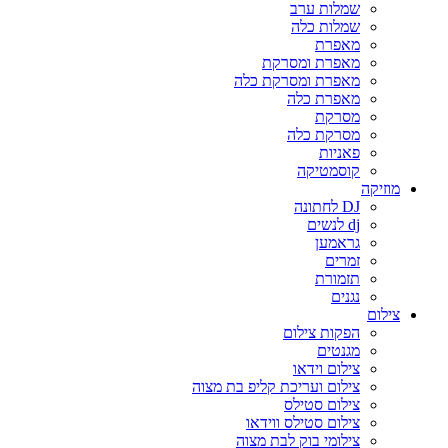
שמלות ערב
שמלות כלה
מאפרת
מאפרת ומסרקת
מאפרת ומסרקת כלה
מאפרת כלה
מסרקת
מסרקת כלה
פאניות
קוסמטיקה
מוזיקה
DJ לחתונה
dj לנשים
גראמען
זמרים
תזמורת
נגנים
צילום
הפקות צילום
מגנטים
צילום וידאו
צילום ועריכת קליפ בת מצוה
צילום סטילס
צילום סטילס ווידאו
צילומי בוק לבת מצוה