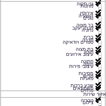
גני תקוה
מתנות
אירוסין
הושעיה
נגנים
בר מצוה
זיכרון יעקב
נדוניה
ברית
חדרה
ספרים ויודאיקה
בת מצוה
חולון
עיצוב אירועים
חתונה
חיפה
עיצובי פירות
מסיבות
חריש
פאניות
שבע ברכות
חשמונאים
פרחים
איזור שירות
טבריה
צילום