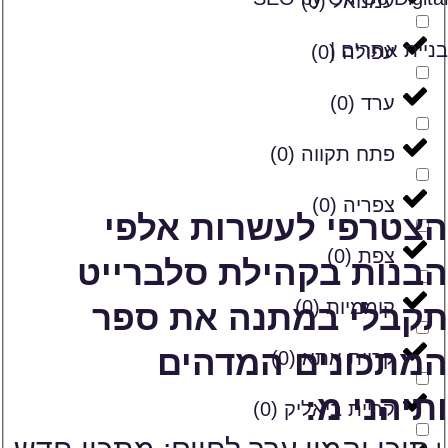
עמנואל
(
0
)
בניית אתרים |
עפולה
(
0
)
ערד
(
0
)
פתח תקווה
(
0
)
צפריה
(
0
)
הצטרפי לעשרות אלפי
צפת
(
0
)
הבנות בקהילת סלברייט
קוממיות
(
0
)
תקבלי במתנה את ספר
המתכונים המדהים
קריית אתא
(
0
)
ותיהני מ:
קריית ביאליק
(
0
)