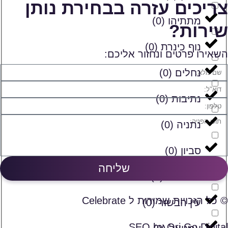
צריכים עזרה בבחירת נותן
מתתיהו
(
0
)
שירות?
נוף כינרת
(
0
)
השאירו פרטים ונחזור אליכם:
נחלים
(
0
)
נתיבות
(
0
)
נתניה
(
0
)
סביון
(
0
)
שליחה
ספסופה
(
0
)
© כל הזכויות שמורות ל Celebrate
עין הבשור
(
0
)
SEO by Ori Go Digital