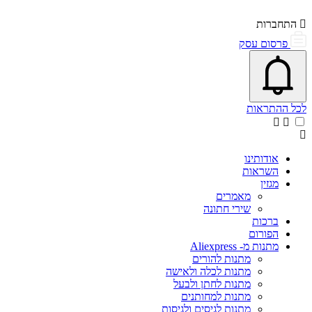
התחברות
פרסום עסק
פתיחת\סגירת מרכז התראות
אייקון פעמון
לכל ההתראות
אודותינו
השראות
מגזין
מאמרים
שירי חתונה
ברכות
הפורום
מתנות מ- Aliexpress
מתנות להורים
מתנות לכלה ולאישה
מתנות לחתן ולבעל
מתנות למחותנים
מתנות לגיסים ולגיסות