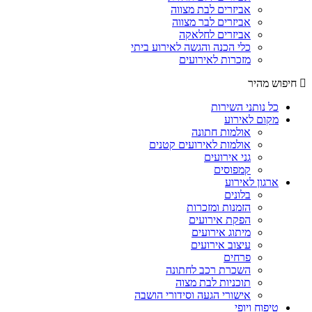
אביזרים לבת מצווה
אביזרים לבר מצווה
אביזרים לחלאקה
כלי הכנה והגשה לאירוע ביתי
מזכרות לאירועים
חיפוש מהיר
כל נותני השירות
מקום לאירוע
אולמות חתונה
אולמות לאירועים קטנים
גני אירועים
קמפוסים
ארגון לאירוע
בלונים
הזמנות ומזכרות
הפקת אירועים
מיתוג אירועים
עיצוב אירועים
פרחים
השכרת רכב לחתונה
תוכניות לבת מצוה
אישורי הגעה וסידורי הושבה
טיפוח ויופי