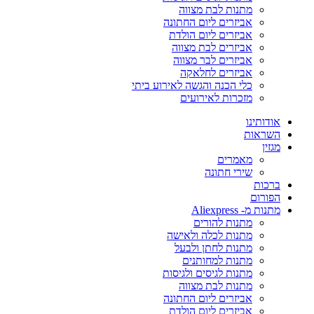
מתנות לבת מצווה
אביזרים ליום החתונה
אביזרים ליום הולדת
אביזרים לבת מצווה
אביזרים לבר מצווה
אביזרים לחלאקה
כלי הכנה והגשה לאירוע ביתי
מזכרות לאירועים
אודותינו
השראות
מגזין
מאמרים
שירי חתונה
ברכות
הפורום
מתנות מ- Aliexpress
מתנות להורים
מתנות לכלה ולאישה
מתנות לחתן ולבעל
מתנות למחותנים
מתנות לגיסים ולגיסות
מתנות לבת מצווה
אביזרים ליום החתונה
אביזרים ליום הולדת