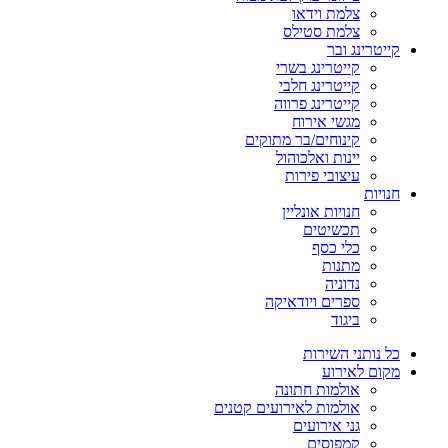
צלמת וידאו
צלמת סטילס
קייטרינג ובר
קייטרינג בשרי
קייטרינג חלבי
קייטרינג פרווה
מגשי אירוח
קינוחים/בר מתוקים
יינות ואלכוהול
עיצובי פירות
חנויות
חנויות אונליין
תכשיטים
כלי כסף
מתנות
נדוניה
ספרים ויודאיקה
ביגוד
כל נותני השירות
מקום לאירוע
אולמות חתונה
אולמות לאירועים קטנים
גני אירועים
קמפוסים