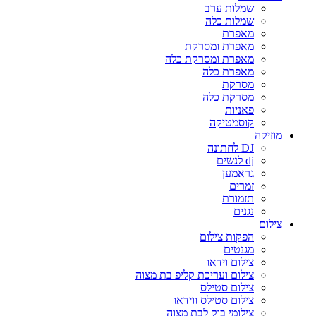
שמלות ערב
שמלות כלה
מאפרת
מאפרת ומסרקת
מאפרת ומסרקת כלה
מאפרת כלה
מסרקת
מסרקת כלה
פאניות
קוסמטיקה
מוזיקה
DJ לחתונה
dj לנשים
גראמען
זמרים
תזמורת
נגנים
צילום
הפקות צילום
מגנטים
צילום וידאו
צילום ועריכת קליפ בת מצוה
צילום סטילס
צילום סטילס ווידאו
צילומי בוק לבת מצוה