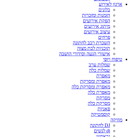
ארגון לאירוע
בלונים
הזמנות ומזכרות
הפקת אירועים
מיתוג אירועים
עיצוב אירועים
פרחים
השכרת רכב לחתונה
תוכניות לבת מצוה
אישורי הגעה וסידורי הושבה
טיפוח ויופי
שמלות ערב
שמלות כלה
מאפרת
מאפרת ומסרקת
מאפרת ומסרקת כלה
מאפרת כלה
מסרקת
מסרקת כלה
פאניות
קוסמטיקה
מוזיקה
DJ לחתונה
dj לנשים
גראמען