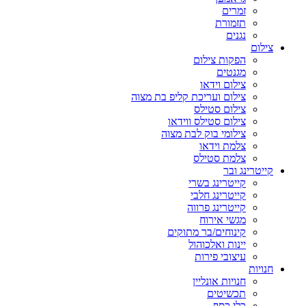
זמרים
תזמורת
נגנים
צילום
הפקות צילום
מגנטים
צילום וידאו
צילום ועריכת קליפ בת מצוה
צילום סטילס
צילום סטילס ווידאו
צילומי בוק לבת מצוה
צלמת וידאו
צלמת סטילס
קייטרינג ובר
קייטרינג בשרי
קייטרינג חלבי
קייטרינג פרווה
מגשי אירוח
קינוחים/בר מתוקים
יינות ואלכוהול
עיצובי פירות
חנויות
חנויות אונליין
תכשיטים
כלי כסף