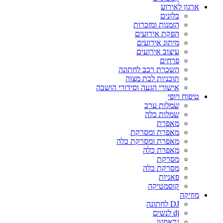
ארגון לאירוע
בלונים
הזמנות ומזכרות
הפקת אירועים
מיתוג אירועים
עיצוב אירועים
פרחים
השכרת רכב לחתונה
תוכניות לבת מצוה
אישורי הגעה וסידורי הושבה
טיפוח ויופי
שמלות ערב
שמלות כלה
מאפרת
מאפרת ומסרקת
מאפרת ומסרקת כלה
מאפרת כלה
מסרקת
מסרקת כלה
פאניות
קוסמטיקה
מוזיקה
DJ לחתונה
dj לנשים
גראמען