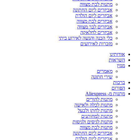
מתנות לבת מצווה
אביזרים ליום החתונה
אביזרים ליום הולדת
אביזרים לבת מצווה
אביזרים לבר מצווה
אביזרים לחלאקה
כלי הכנה והגשה לאירוע ביתי
מזכרות לאירועים
אודותינו
השראות
מגזין
מאמרים
שירי חתונה
ברכות
הפורום
מתנות מ- Aliexpress
מתנות להורים
מתנות לכלה ולאישה
מתנות לחתן ולבעל
מתנות למחותנים
מתנות לגיסים ולגיסות
מתנות לבת מצווה
אביזרים ליום החתונה
אביזרים ליום הולדת