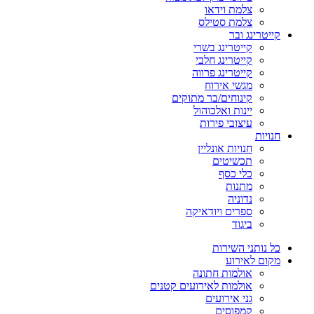
צלמת וידאו
צלמת סטילס
קייטרינג ובר
קייטרינג בשרי
קייטרינג חלבי
קייטרינג פרווה
מגשי אירוח
קינוחים/בר מתוקים
יינות ואלכוהול
עיצובי פירות
חנויות
חנויות אונליין
תכשיטים
כלי כסף
מתנות
נדוניה
ספרים ויודאיקה
ביגוד
כל נותני השירות
מקום לאירוע
אולמות חתונה
אולמות לאירועים קטנים
גני אירועים
קמפוסים