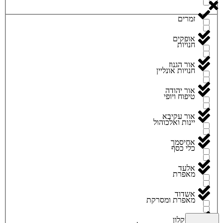
זמרים
אופקים
חנויות
אור הגנוז
חנויות אונליין
אור יהודה
טיפוח ויופי
אור עקיבא
יינות ואלכוהול
אחיסמך
כלי כסף
אלעד
מאפרת
אשדוד
מאפרת ומסרקת
אשקלון