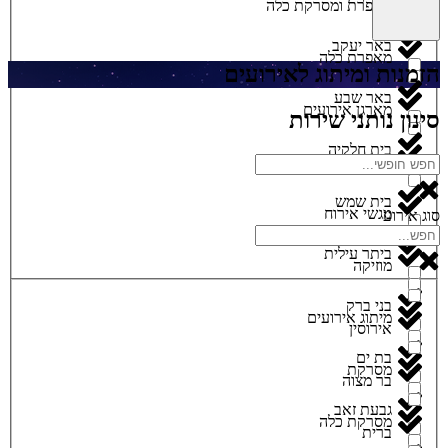
מאפרת ומסרקת כלה
באר יעקב
מאפרת כלה
הזמנות ומיתוג לאירועים
באר שבע
מארגן אירועים
סינון נותני שירות
בית חלקיה
מגנטים
בית שמש
מגשי אירוח
סוג אירוע
ביתר עילית
מוזיקה
בני ברק
מיתוג אירועים
אירוסין
בת ים
מסרקת
בר מצוה
גבעת זאב
מסרקת כלה
ברית