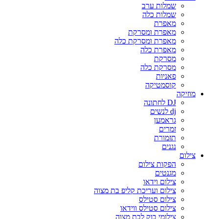
שמלות ערב
שמלות כלה
מאפרת
מאפרת ומסרקת
מאפרת ומסרקת כלה
מאפרת כלה
מסרקת
מסרקת כלה
פאניות
קוסמטיקה
מוזיקה
DJ לחתונה
dj לנשים
גראמען
זמרים
תזמורת
נגנים
צילום
הפקות צילום
מגנטים
צילום וידאו
צילום ועריכת קליפ בת מצוה
צילום סטילס
צילום סטילס ווידאו
צילומי בוק לבת מצוה