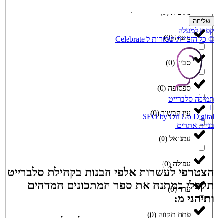
נתיבות
(
0
)
שליחה
קפוץ למעלה
נתניה
(
0
)
© כל הזכויות שמורות ל Celebrate
סביון
(
0
)
ספסופה
(
0
)
תמיכה סלברייט
עין הבשור
(
0
)
SEO by Ori Go Digital
בניית אתרים |
עמנואל
(
0
)
עפולה
(
0
)
הצטרפי לעשרות אלפי הבנות בקהילת סלברייט
תקבלי במתנה את ספר המתכונים המדהים
ערד
(
0
)
ותיהני מ:
פתח תקווה
(
0
)