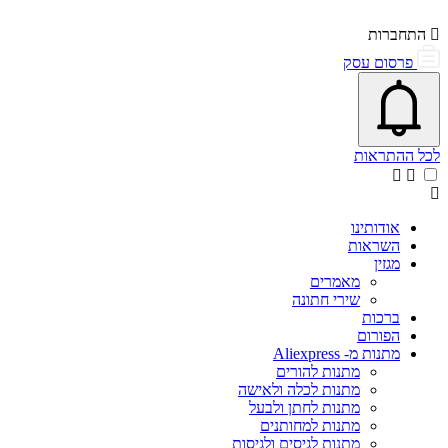
התחברות
פרסום עסק
פתיחת\סגירת מרכז התראות
אייקון פעמון
לכל ההתראות
אודותינו
השראות
מגזין
מאמרים
שירי חתונה
ברכות
הפורום
מתנות מ- Aliexpress
מתנות להורים
מתנות לכלה ולאישה
מתנות לחתן ולבעל
מתנות למחותנים
מתנות לגיסים ולגיסות