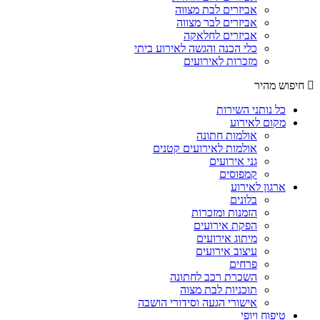
אביזרים לבת מצווה
אביזרים לבר מצווה
אביזרים לחלאקה
כלי הכנה והגשה לאירוע ביתי
מזכרות לאירועים
חיפוש מהיר
כל נותני השירות
מקום לאירוע
אולמות חתונה
אולמות לאירועים קטנים
גני אירועים
קמפוסים
ארגון לאירוע
בלונים
הזמנות ומזכרות
הפקת אירועים
מיתוג אירועים
עיצוב אירועים
פרחים
השכרת רכב לחתונה
תוכניות לבת מצוה
אישורי הגעה וסידורי הושבה
טיפוח ויופי