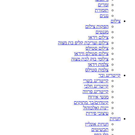
זמרים
תזמורת
נגנים
צילום
הפקות צילום
מגנטים
צילום וידאו
צילום ועריכת קליפ בת מצוה
צילום סטילס
צילום סטילס ווידאו
צילומי בוק לבת מצוה
צלמת וידאו
צלמת סטילס
קייטרינג ובר
קייטרינג בשרי
קייטרינג חלבי
קייטרינג פרווה
מגשי אירוח
קינוחים/בר מתוקים
יינות ואלכוהול
עיצובי פירות
חנויות
חנויות אונליין
תכשיטים
כלי כסף