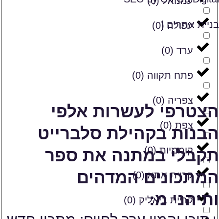
עמנואל
(
0
)
בניית אתרים |
עפולה
(
0
)
ערד
(
0
)
פתח תקווה
(
0
)
צפריה
(
0
)
הצטרפי לעשרות אלפי
צפת
(
0
)
הבנות בקהילת סלברייט
קוממיות
(
0
)
תקבלי במתנה את ספר
המתכונים המדהים
קריית אתא
(
0
)
ותיהני מ:
קריית ביאליק
(
0
)