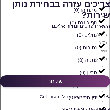
צריכים עזרה בבחירת נותן
מתתיהו
(
0
)
שירות?
נוף כינרת
(
0
)
השאירו פרטים ונחזור אליכם:
נחלים
(
0
)
נתיבות
(
0
)
נתניה
(
0
)
סביון
(
0
)
שליחה
ספסופה
(
0
)
© כל הזכויות שמורות ל Celebrate
עין הבשור
(
0
)
SEO by Ori Go Digital