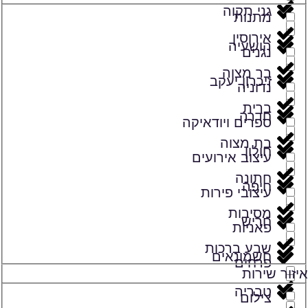
גני תקוה
מתנות
אירוסין
הושעיה
נגנים
בר מצוה
זיכרון יעקב
נדוניה
ברית
חדרה
ספרים ויודאיקה
בת מצוה
חולון
עיצוב אירועים
חתונה
חיפה
עיצובי פירות
מסיבות
חריש
פאניות
שבע ברכות
חשמונאים
פרחים
איזור שירות
טבריה
צילום