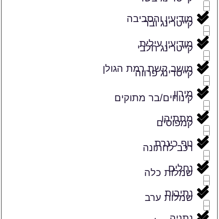
מודיעין והסביבה
קייטרינג ובר
מודיעין עילית
קייטרינג חלבי
מושב קשת רמת הגולן
קייטרינג פרווה
מירון
קינוחים/בר מתוקים
מתתיהו
קמפוסים
נוף כינרת
רכב לחתונה
נחלים
שמלות כלה
נתיבות
שמלות ערב
נתניה