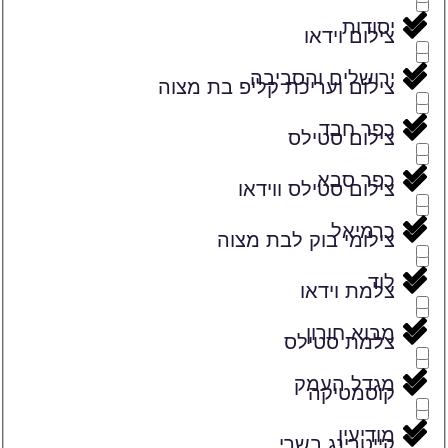
יסודות
צילום וידאו
ירושלים והסביבה
צילום ועריכת קליפ בת מצוה
כפר חבד
צילום סטילס
כפר סבא
צילום סטילס ווידאו
כרמיאל
צילומי בוק לבת מצוה
לוד
צלמת וידאו
מבוא חורון
צלמת סטילס
מגדל העמק
קוסמטיקה
מודיעין
קייטרינג בשרי