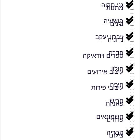
גני תקוה
מתנות
הושעיה
נגנים
זיכרון יעקב
נדוניה
חדרה
ספרים ויודאיקה
חולון
עיצוב אירועים
חיפה
עיצובי פירות
חריש
פאניות
חשמונאים
פרחים
טבריה
צילום