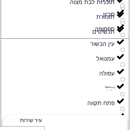
תוכניות לבת מצוה
סביון
תזמורת
ספסופה
תכשיטים
עין הבשור
עמנואל
עפולה
הפקות טריוויה
ערד
פתח תקווה
צפריה
עיר שירות