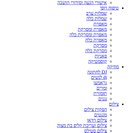
אישורי הגעה וסידורי הושבה
טיפוח ויופי
שמלות ערב
שמלות כלה
מאפרת
מאפרת ומסרקת
מאפרת ומסרקת כלה
מאפרת כלה
מסרקת
מסרקת כלה
פאניות
קוסמטיקה
מוזיקה
DJ לחתונה
dj לנשים
גראמען
זמרים
תזמורת
נגנים
צילום
הפקות צילום
מגנטים
צילום וידאו
צילום ועריכת קליפ בת מצוה
צילום סטילס