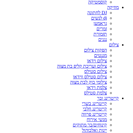
קוסמטיקה
מוזיקה
DJ לחתונה
dj לנשים
גראמען
זמרים
תזמורת
נגנים
צילום
הפקות צילום
מגנטים
צילום וידאו
צילום ועריכת קליפ בת מצוה
צילום סטילס
צילום סטילס ווידאו
צילומי בוק לבת מצוה
צלמת וידאו
צלמת סטילס
קייטרינג ובר
קייטרינג בשרי
קייטרינג חלבי
קייטרינג פרווה
מגשי אירוח
קינוחים/בר מתוקים
יינות ואלכוהול