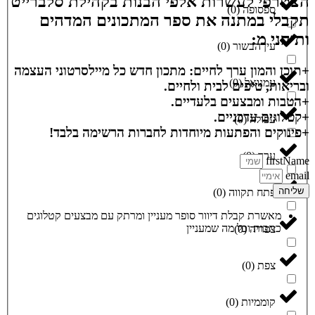
הצטרפי לעשרות אלפי הבנות בקהילת סלברייט
ספסופה
(
0
)
תקבלי במתנה את ספר המתכונים המדהים
ותיהני מ:
עין הבשור
(
0
)
+תוכן והמון ערך לחיים: מתכון חדש כל מיילסרטוני העצמה
עמנואל
(
0
)
ובריאות, טיפים לבית ולחיים.
+הטבות ומבצעים בלעדיים.
+קטלוגים עדכניים.
עפולה
(
0
)
+פינוקים והפתעות מיוחדות לחברות הרשימה בלבד!
ערד
(
0
)
firstName
email
שליחה
פתח תקווה
(
0
)
מאשרת קבלת דיוור סופר מעניין ומרתק עם מבצעים קטלוגים
כתבות וכל מה שמעניין
צפריה
(
0
)
צפת
(
0
)
קוממיות
(
0
)