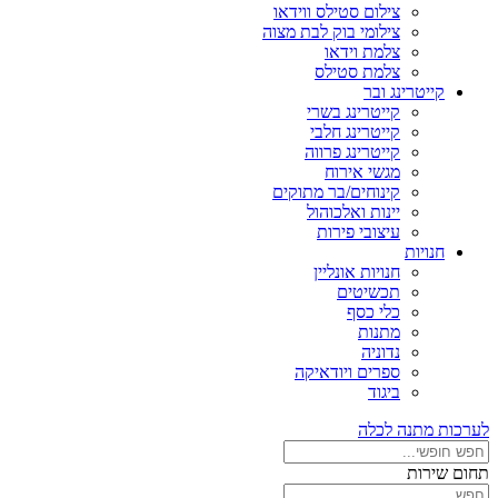
צילום סטילס ווידאו
צילומי בוק לבת מצוה
צלמת וידאו
צלמת סטילס
קייטרינג ובר
קייטרינג בשרי
קייטרינג חלבי
קייטרינג פרווה
מגשי אירוח
קינוחים/בר מתוקים
יינות ואלכוהול
עיצובי פירות
חנויות
חנויות אונליין
תכשיטים
כלי כסף
מתנות
נדוניה
ספרים ויודאיקה
ביגוד
לערכות מתנה לכלה
תחום שירות