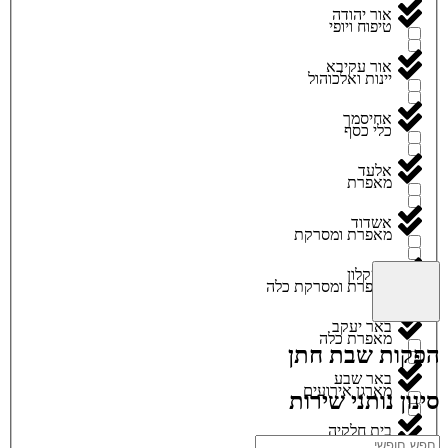
אור יהודה
טיפוח ויופי
אור עקיבא
יינות ואלכוהול
אחיסמך
כלי כסף
אלעד
מאפרת
אשדוד
מאפרת ומסרקת
אשקלון
מאפרת ומסרקת כלה
באר יעקב
מאפרת כלה
הפקות שבת חתן
באר שבע
מארגן אירועים
סינון נותני שירות
בית חלקיה
מגנטים