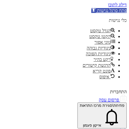
דילוג לתוכן
פתח סרגל נגישות
כלי נגישות
הגדל טקסט
הקטן טקסט
גווני אפור
ניגודיות גבוהה
ניגודיות הפוכה
רקע בהיר
הדגשת קישורים
פונט קריא
איפוס
התחברות
פרסום עסק
פתיחת\סגירת מרכז התראות
אייקון פעמון