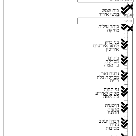
בית שמש
מגשי אירוח
סוג אירוע
ביתר עילית
מוזיקה
בני ברק
מיתוג אירועים
אירוסין
בת ים
מסרקת
בר מצוה
גבעת זאב
מסרקת כלה
ברית
גני תקוה
מקום לאירוע
בת מצוה
הושעיה
מתנות
חתונה
זיכרון יעקב
נגנים
מסיבות