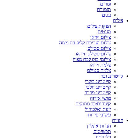
זמרים
תזמורת
נגנים
צילום
הפקות צילום
מגנטים
צילום וידאו
צילום ועריכת קליפ בת מצוה
צילום סטילס
צילום סטילס ווידאו
צילומי בוק לבת מצוה
צלמת וידאו
צלמת סטילס
קייטרינג ובר
קייטרינג בשרי
קייטרינג חלבי
קייטרינג פרווה
מגשי אירוח
קינוחים/בר מתוקים
יינות ואלכוהול
עיצובי פירות
חנויות
חנויות אונליין
תכשיטים
כלי כסף