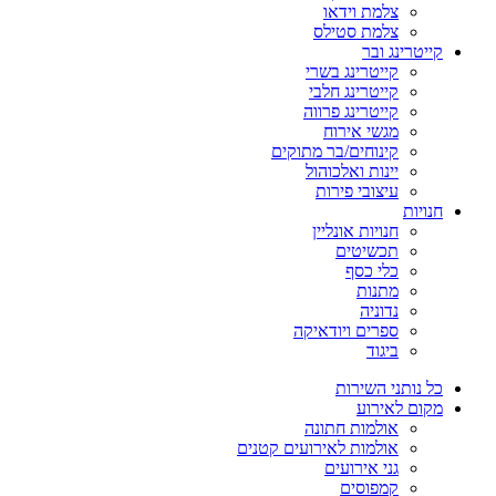
צלמת וידאו
צלמת סטילס
קייטרינג ובר
קייטרינג בשרי
קייטרינג חלבי
קייטרינג פרווה
מגשי אירוח
קינוחים/בר מתוקים
יינות ואלכוהול
עיצובי פירות
חנויות
חנויות אונליין
תכשיטים
כלי כסף
מתנות
נדוניה
ספרים ויודאיקה
ביגוד
כל נותני השירות
מקום לאירוע
אולמות חתונה
אולמות לאירועים קטנים
גני אירועים
קמפוסים