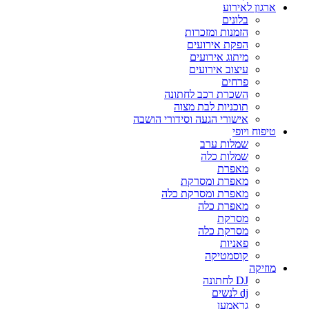
ארגון לאירוע
בלונים
הזמנות ומזכרות
הפקת אירועים
מיתוג אירועים
עיצוב אירועים
פרחים
השכרת רכב לחתונה
תוכניות לבת מצוה
אישורי הגעה וסידורי הושבה
טיפוח ויופי
שמלות ערב
שמלות כלה
מאפרת
מאפרת ומסרקת
מאפרת ומסרקת כלה
מאפרת כלה
מסרקת
מסרקת כלה
פאניות
קוסמטיקה
מוזיקה
DJ לחתונה
dj לנשים
גראמען