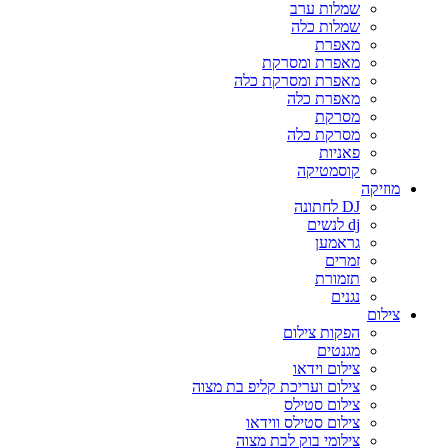
שמלות ערב
שמלות כלה
מאפרת
מאפרת ומסרקת
מאפרת ומסרקת כלה
מאפרת כלה
מסרקת
מסרקת כלה
פאניות
קוסמטיקה
מוזיקה
DJ לחתונה
dj לנשים
גראמען
זמרים
תזמורת
נגנים
צילום
הפקות צילום
מגנטים
צילום וידאו
צילום ועריכת קליפ בת מצוה
צילום סטילס
צילום סטילס ווידאו
צילומי בוק לבת מצוה