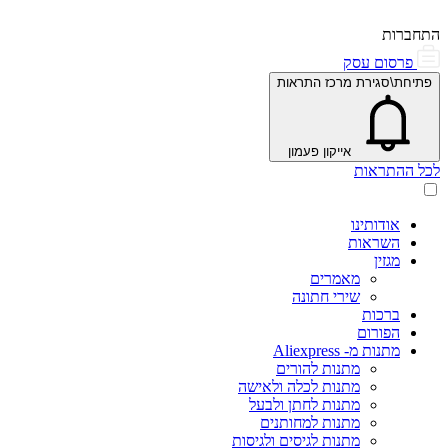
התחברות
פרסום עסק
פתיחת\סגירת מרכז התראות
אייקון פעמון
לכל ההתראות
אודותינו
השראות
מגזין
מאמרים
שירי חתונה
ברכות
הפורום
מתנות מ- Aliexpress
מתנות להורים
מתנות לכלה ולאישה
מתנות לחתן ולבעל
מתנות למחותנים
מתנות לגיסים ולגיסות