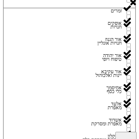
זמרים
אופקים
חנויות
אור הגנוז
חנויות אונליין
אור יהודה
טיפוח ויופי
אור עקיבא
יינות ואלכוהול
אחיסמך
כלי כסף
אלעד
מאפרת
אשדוד
מאפרת ומסרקת
אשקלון