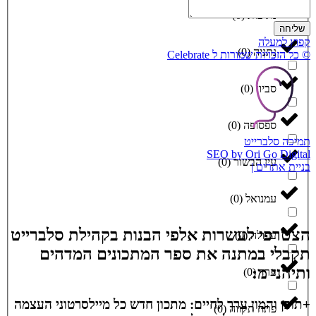
נתיבות
(
0
)
שליחה
קפוץ למעלה
נתניה
(
0
)
© כל הזכויות שמורות ל Celebrate
סביון
(
0
)
ספסופה
(
0
)
תמיכה סלברייט
SEO by Ori Go Digital
עין הבשור
(
0
)
בניית אתרים |
עמנואל
(
0
)
הצטרפי לעשרות אלפי הבנות בקהילת סלברייט
עפולה
(
0
)
תקבלי במתנה את ספר המתכונים המדהים
ותיהני מ:
ערד
(
0
)
+תוכן והמון ערך לחיים: מתכון חדש כל מיילסרטוני העצמה
פתח תקווה
(
0
)