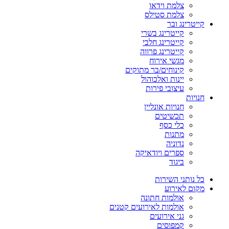
צלמת וידאו
צלמת סטילס
קייטרינג ובר
קייטרינג בשרי
קייטרינג חלבי
קייטרינג פרווה
מגשי אירוח
קינוחים/בר מתוקים
יינות ואלכוהול
עיצובי פירות
חנויות
חנויות אונליין
תכשיטים
כלי כסף
מתנות
נדוניה
ספרים ויודאיקה
ביגוד
כל נותני השירות
מקום לאירוע
אולמות חתונה
אולמות לאירועים קטנים
גני אירועים
קמפוסים