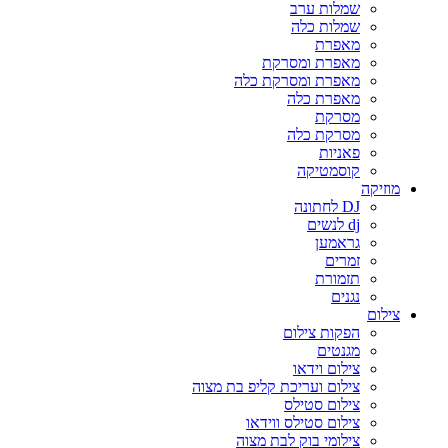
שמלות ערב
שמלות כלה
מאפרת
מאפרת ומסרקת
מאפרת ומסרקת כלה
מאפרת כלה
מסרקת
מסרקת כלה
פאניות
קוסמטיקה
מוזיקה
DJ לחתונה
dj לנשים
גראמען
זמרים
תזמורת
נגנים
צילום
הפקות צילום
מגנטים
צילום וידאו
צילום ועריכת קליפ בת מצוה
צילום סטילס
צילום סטילס ווידאו
צילומי בוק לבת מצוה