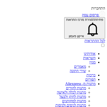
התחברות
פרסום עסק
פתיחת\סגירת מרכז התראות
אייקון פעמון
לכל ההתראות
אודותינו
השראות
מגזין
מאמרים
שירי חתונה
ברכות
הפורום
מתנות מ- Aliexpress
מתנות להורים
מתנות לכלה ולאישה
מתנות לחתן ולבעל
מתנות למחותנים
מתנות לגיסים ולגיסות