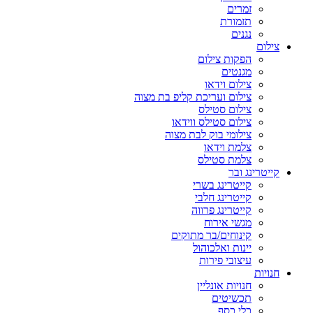
זמרים
תזמורת
נגנים
צילום
הפקות צילום
מגנטים
צילום וידאו
צילום ועריכת קליפ בת מצוה
צילום סטילס
צילום סטילס ווידאו
צילומי בוק לבת מצוה
צלמת וידאו
צלמת סטילס
קייטרינג ובר
קייטרינג בשרי
קייטרינג חלבי
קייטרינג פרווה
מגשי אירוח
קינוחים/בר מתוקים
יינות ואלכוהול
עיצובי פירות
חנויות
חנויות אונליין
תכשיטים
כלי כסף