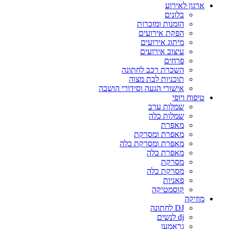
ארגון לאירוע
בלונים
הזמנות ומזכרות
הפקת אירועים
מיתוג אירועים
עיצוב אירועים
פרחים
השכרת רכב לחתונה
תוכניות לבת מצוה
אישורי הגעה וסידורי הושבה
טיפוח ויופי
שמלות ערב
שמלות כלה
מאפרת
מאפרת ומסרקת
מאפרת ומסרקת כלה
מאפרת כלה
מסרקת
מסרקת כלה
פאניות
קוסמטיקה
מוזיקה
DJ לחתונה
dj לנשים
גראמען