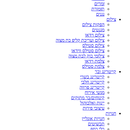
זמרים
תזמורת
נגנים
צילום
הפקות צילום
מגנטים
צילום וידאו
צילום ועריכת קליפ בת מצוה
צילום סטילס
צילום סטילס ווידאו
צילומי בוק לבת מצוה
צלמת וידאו
צלמת סטילס
קייטרינג ובר
קייטרינג בשרי
קייטרינג חלבי
קייטרינג פרווה
מגשי אירוח
קינוחים/בר מתוקים
יינות ואלכוהול
עיצובי פירות
חנויות
חנויות אונליין
תכשיטים
כלי כסף