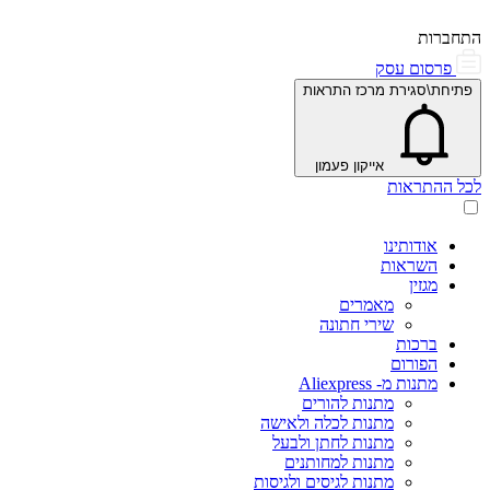
התחברות
פרסום עסק
פתיחת\סגירת מרכז התראות
אייקון פעמון
לכל ההתראות
אודותינו
השראות
מגזין
מאמרים
שירי חתונה
ברכות
הפורום
מתנות מ- Aliexpress
מתנות להורים
מתנות לכלה ולאישה
מתנות לחתן ולבעל
מתנות למחותנים
מתנות לגיסים ולגיסות