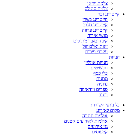
צלמת וידאו
צלמת סטילס
קייטרינג ובר
קייטרינג בשרי
קייטרינג חלבי
קייטרינג פרווה
מגשי אירוח
קינוחים/בר מתוקים
יינות ואלכוהול
עיצובי פירות
חנויות
חנויות אונליין
תכשיטים
כלי כסף
מתנות
נדוניה
ספרים ויודאיקה
ביגוד
כל נותני השירות
מקום לאירוע
אולמות חתונה
אולמות לאירועים קטנים
גני אירועים
קמפוסים