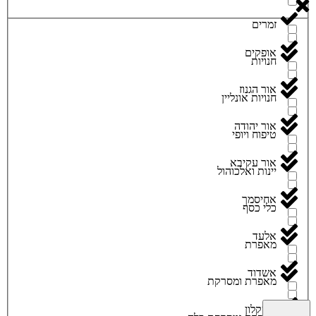
זמרים
אופקים
חנויות
אור הגנוז
חנויות אונליין
אור יהודה
טיפוח ויופי
אור עקיבא
יינות ואלכוהול
אחיסמך
כלי כסף
אלעד
מאפרת
אשדוד
מאפרת ומסרקת
אשקלון