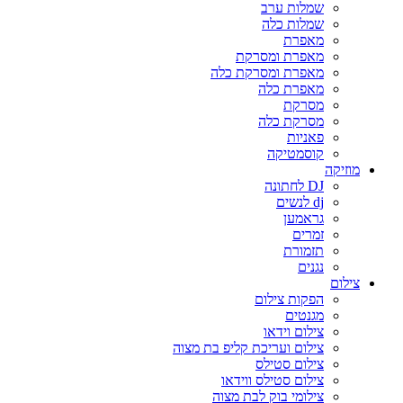
שמלות ערב
שמלות כלה
מאפרת
מאפרת ומסרקת
מאפרת ומסרקת כלה
מאפרת כלה
מסרקת
מסרקת כלה
פאניות
קוסמטיקה
מוזיקה
DJ לחתונה
dj לנשים
גראמען
זמרים
תזמורת
נגנים
צילום
הפקות צילום
מגנטים
צילום וידאו
צילום ועריכת קליפ בת מצוה
צילום סטילס
צילום סטילס ווידאו
צילומי בוק לבת מצוה