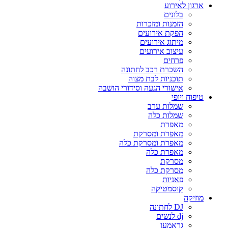
ארגון לאירוע
בלונים
הזמנות ומזכרות
הפקת אירועים
מיתוג אירועים
עיצוב אירועים
פרחים
השכרת רכב לחתונה
תוכניות לבת מצוה
אישורי הגעה וסידורי הושבה
טיפוח ויופי
שמלות ערב
שמלות כלה
מאפרת
מאפרת ומסרקת
מאפרת ומסרקת כלה
מאפרת כלה
מסרקת
מסרקת כלה
פאניות
קוסמטיקה
מוזיקה
DJ לחתונה
dj לנשים
גראמען