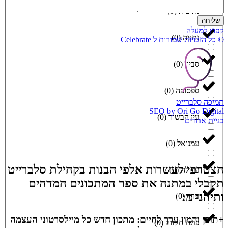
נתיבות
(
0
)
שליחה
קפוץ למעלה
נתניה
(
0
)
© כל הזכויות שמורות ל Celebrate
סביון
(
0
)
ספסופה
(
0
)
תמיכה סלברייט
SEO by Ori Go Digital
עין הבשור
(
0
)
בניית אתרים |
עמנואל
(
0
)
הצטרפי לעשרות אלפי הבנות בקהילת סלברייט
עפולה
(
0
)
תקבלי במתנה את ספר המתכונים המדהים
ותיהני מ:
ערד
(
0
)
+תוכן והמון ערך לחיים: מתכון חדש כל מיילסרטוני העצמה
פתח תקווה
(
0
)