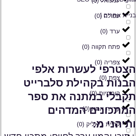
עמנואל
(
0
)
בניית אתרים |
עפולה
(
0
)
ערד
(
0
)
פתח תקווה
(
0
)
צפריה
(
0
)
הצטרפי לעשרות אלפי
צפת
(
0
)
הבנות בקהילת סלברייט
קוממיות
(
0
)
תקבלי במתנה את ספר
המתכונים המדהים
קריית אתא
(
0
)
ותיהני מ:
קריית ביאליק
(
0
)