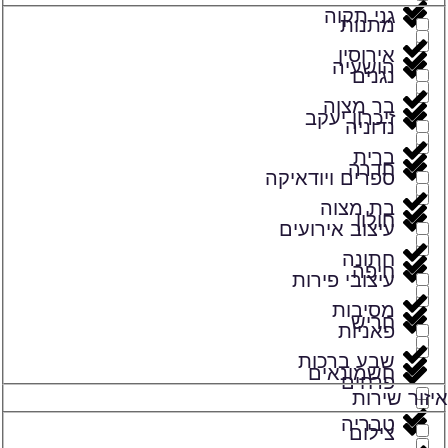
גני תקוה
מתנות
אירוסין
הושעיה
נגנים
בר מצוה
זיכרון יעקב
נדוניה
ברית
חדרה
ספרים ויודאיקה
בת מצוה
חולון
עיצוב אירועים
חתונה
חיפה
עיצובי פירות
מסיבות
חריש
פאניות
שבע ברכות
חשמונאים
פרחים
איזור שירות
טבריה
צילום