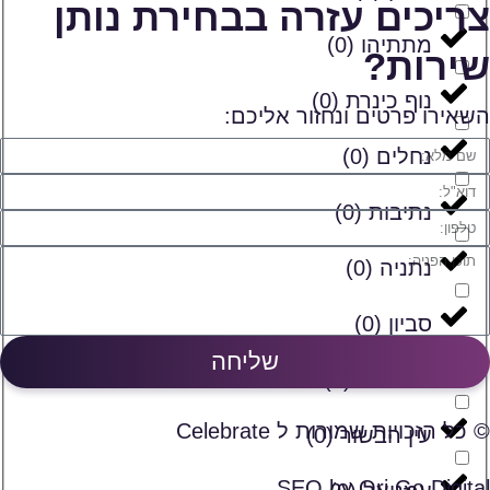
צריכים עזרה בבחירת נותן
מתתיהו
(
0
)
שירות?
נוף כינרת
(
0
)
השאירו פרטים ונחזור אליכם:
נחלים
(
0
)
נתיבות
(
0
)
נתניה
(
0
)
סביון
(
0
)
שליחה
ספסופה
(
0
)
© כל הזכויות שמורות ל Celebrate
עין הבשור
(
0
)
SEO by Ori Go Digital