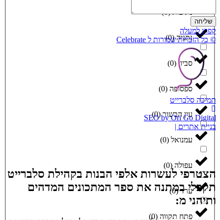
נתיבות
(
0
)
שליחה
קפוץ למעלה
נתניה
(
0
)
© כל הזכויות שמורות ל Celebrate
סביון
(
0
)
ספסופה
(
0
)
תמיכה סלברייט
עין הבשור
(
0
)
SEO by Ori Go Digital
בניית אתרים |
עמנואל
(
0
)
עפולה
(
0
)
הצטרפי לעשרות אלפי הבנות בקהילת סלברייט
תקבלי במתנה את ספר המתכונים המדהים
ערד
(
0
)
ותיהני מ:
פתח תקווה
(
0
)