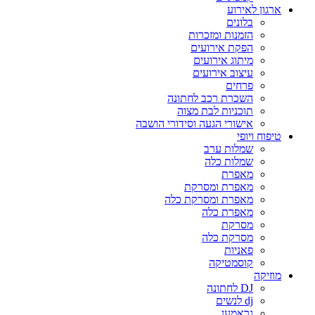
ארגון לאירוע
בלונים
הזמנות ומזכרות
הפקת אירועים
מיתוג אירועים
עיצוב אירועים
פרחים
השכרת רכב לחתונה
תוכניות לבת מצוה
אישורי הגעה וסידורי הושבה
טיפוח ויופי
שמלות ערב
שמלות כלה
מאפרת
מאפרת ומסרקת
מאפרת ומסרקת כלה
מאפרת כלה
מסרקת
מסרקת כלה
פאניות
קוסמטיקה
מוזיקה
DJ לחתונה
dj לנשים
גראמען