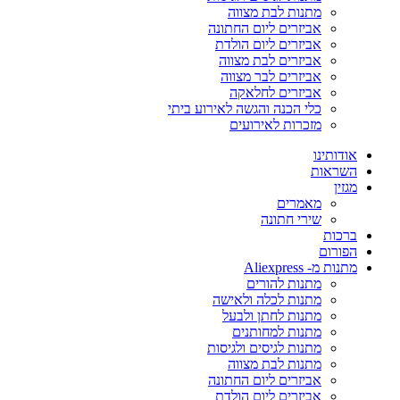
מתנות לבת מצווה
אביזרים ליום החתונה
אביזרים ליום הולדת
אביזרים לבת מצווה
אביזרים לבר מצווה
אביזרים לחלאקה
כלי הכנה והגשה לאירוע ביתי
מזכרות לאירועים
אודותינו
השראות
מגזין
מאמרים
שירי חתונה
ברכות
הפורום
מתנות מ- Aliexpress
מתנות להורים
מתנות לכלה ולאישה
מתנות לחתן ולבעל
מתנות למחותנים
מתנות לגיסים ולגיסות
מתנות לבת מצווה
אביזרים ליום החתונה
אביזרים ליום הולדת