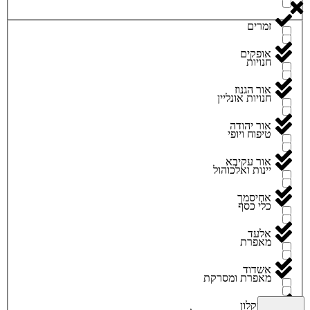
זמרים
אופקים
חנויות
אור הגנוז
חנויות אונליין
אור יהודה
טיפוח ויופי
אור עקיבא
יינות ואלכוהול
אחיסמך
כלי כסף
אלעד
מאפרת
אשדוד
מאפרת ומסרקת
אשקלון