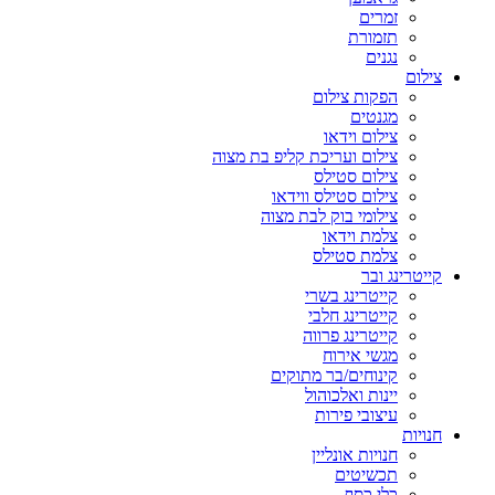
זמרים
תזמורת
נגנים
צילום
הפקות צילום
מגנטים
צילום וידאו
צילום ועריכת קליפ בת מצוה
צילום סטילס
צילום סטילס ווידאו
צילומי בוק לבת מצוה
צלמת וידאו
צלמת סטילס
קייטרינג ובר
קייטרינג בשרי
קייטרינג חלבי
קייטרינג פרווה
מגשי אירוח
קינוחים/בר מתוקים
יינות ואלכוהול
עיצובי פירות
חנויות
חנויות אונליין
תכשיטים
כלי כסף