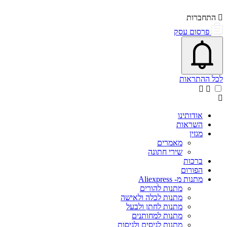
התחברות
פרסום עסק
פתיחת\סגירת מרכז התראות
אייקון פעמון
לכל ההתראות
אודותינו
השראות
מגזין
מאמרים
שירי חתונה
ברכות
הפורום
מתנות מ- Aliexpress
מתנות להורים
מתנות לכלה ולאישה
מתנות לחתן ולבעל
מתנות למחותנים
מתנות לגיסים ולגיסות