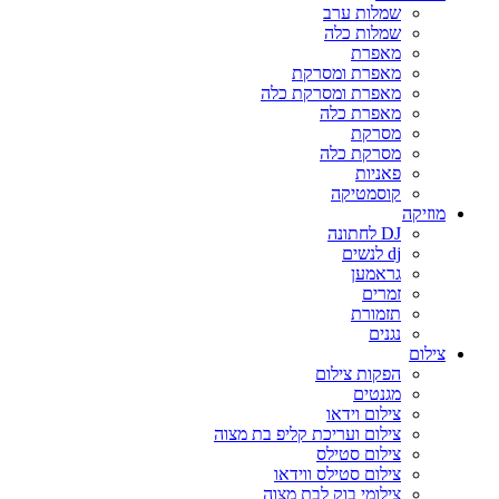
שמלות ערב
שמלות כלה
מאפרת
מאפרת ומסרקת
מאפרת ומסרקת כלה
מאפרת כלה
מסרקת
מסרקת כלה
פאניות
קוסמטיקה
מוזיקה
DJ לחתונה
dj לנשים
גראמען
זמרים
תזמורת
נגנים
צילום
הפקות צילום
מגנטים
צילום וידאו
צילום ועריכת קליפ בת מצוה
צילום סטילס
צילום סטילס ווידאו
צילומי בוק לבת מצוה