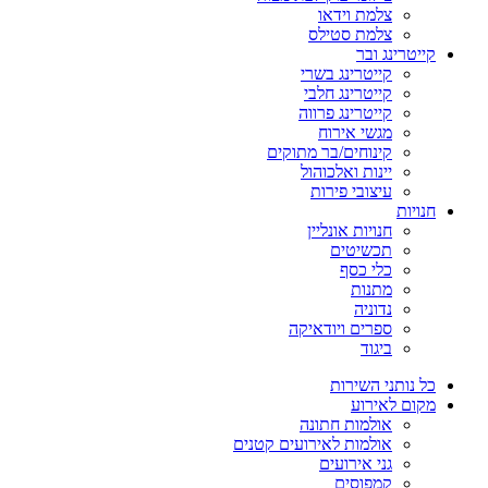
צלמת וידאו
צלמת סטילס
קייטרינג ובר
קייטרינג בשרי
קייטרינג חלבי
קייטרינג פרווה
מגשי אירוח
קינוחים/בר מתוקים
יינות ואלכוהול
עיצובי פירות
חנויות
חנויות אונליין
תכשיטים
כלי כסף
מתנות
נדוניה
ספרים ויודאיקה
ביגוד
כל נותני השירות
מקום לאירוע
אולמות חתונה
אולמות לאירועים קטנים
גני אירועים
קמפוסים