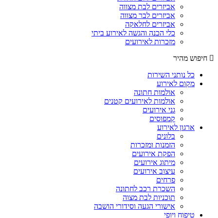
אביזרים לבת מצווה
אביזרים לבר מצווה
אביזרים לחלאקה
כלי הכנה והגשה לאירוע ביתי
מזכרות לאירועים
חיפוש מהיר
כל נותני השירות
מקום לאירוע
אולמות חתונה
אולמות לאירועים קטנים
גני אירועים
קמפוסים
ארגון לאירוע
בלונים
הזמנות ומזכרות
הפקת אירועים
מיתוג אירועים
עיצוב אירועים
פרחים
השכרת רכב לחתונה
תוכניות לבת מצוה
אישורי הגעה וסידורי הושבה
טיפוח ויופי