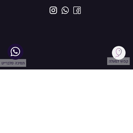
קפוץ למעלה
תמיכה סלברייט