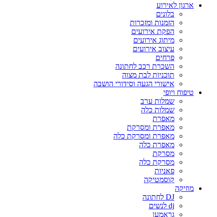
ארגון לאירוע
בלונים
הזמנות ומזכרות
הפקת אירועים
מיתוג אירועים
עיצוב אירועים
פרחים
השכרת רכב לחתונה
תוכניות לבת מצוה
אישורי הגעה וסידורי הושבה
טיפוח ויופי
שמלות ערב
שמלות כלה
מאפרת
מאפרת ומסרקת
מאפרת ומסרקת כלה
מאפרת כלה
מסרקת
מסרקת כלה
פאניות
קוסמטיקה
מוזיקה
DJ לחתונה
dj לנשים
גראמען