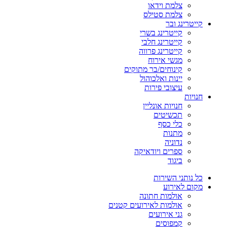
צלמת וידאו
צלמת סטילס
קייטרינג ובר
קייטרינג בשרי
קייטרינג חלבי
קייטרינג פרווה
מגשי אירוח
קינוחים/בר מתוקים
יינות ואלכוהול
עיצובי פירות
חנויות
חנויות אונליין
תכשיטים
כלי כסף
מתנות
נדוניה
ספרים ויודאיקה
ביגוד
כל נותני השירות
מקום לאירוע
אולמות חתונה
אולמות לאירועים קטנים
גני אירועים
קמפוסים