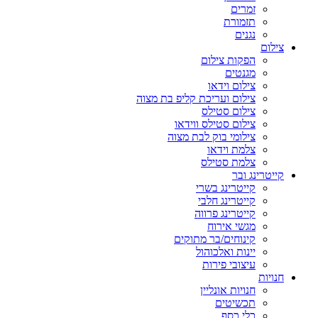
זמרים
תזמורת
נגנים
צילום
הפקות צילום
מגנטים
צילום וידאו
צילום ועריכת קליפ בת מצוה
צילום סטילס
צילום סטילס ווידאו
צילומי בוק לבת מצוה
צלמת וידאו
צלמת סטילס
קייטרינג ובר
קייטרינג בשרי
קייטרינג חלבי
קייטרינג פרווה
מגשי אירוח
קינוחים/בר מתוקים
יינות ואלכוהול
עיצובי פירות
חנויות
חנויות אונליין
תכשיטים
כלי כסף