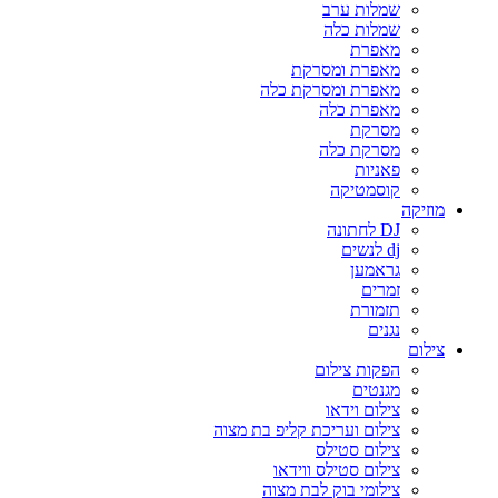
שמלות ערב
שמלות כלה
מאפרת
מאפרת ומסרקת
מאפרת ומסרקת כלה
מאפרת כלה
מסרקת
מסרקת כלה
פאניות
קוסמטיקה
מוזיקה
DJ לחתונה
dj לנשים
גראמען
זמרים
תזמורת
נגנים
צילום
הפקות צילום
מגנטים
צילום וידאו
צילום ועריכת קליפ בת מצוה
צילום סטילס
צילום סטילס ווידאו
צילומי בוק לבת מצוה