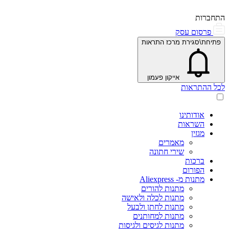
התחברות
פרסום עסק
פתיחת\סגירת מרכז התראות
אייקון פעמון
לכל ההתראות
אודותינו
השראות
מגזין
מאמרים
שירי חתונה
ברכות
הפורום
מתנות מ- Aliexpress
מתנות להורים
מתנות לכלה ולאישה
מתנות לחתן ולבעל
מתנות למחותנים
מתנות לגיסים ולגיסות