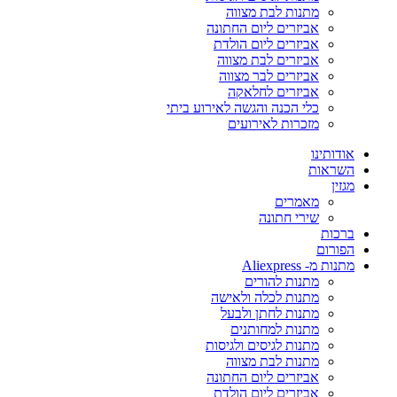
מתנות לבת מצווה
אביזרים ליום החתונה
אביזרים ליום הולדת
אביזרים לבת מצווה
אביזרים לבר מצווה
אביזרים לחלאקה
כלי הכנה והגשה לאירוע ביתי
מזכרות לאירועים
אודותינו
השראות
מגזין
מאמרים
שירי חתונה
ברכות
הפורום
מתנות מ- Aliexpress
מתנות להורים
מתנות לכלה ולאישה
מתנות לחתן ולבעל
מתנות למחותנים
מתנות לגיסים ולגיסות
מתנות לבת מצווה
אביזרים ליום החתונה
אביזרים ליום הולדת