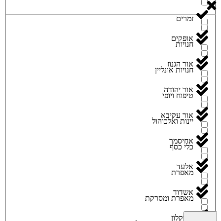
זמרים
אופקים
חנויות
אור הגנוז
חנויות אונליין
אור יהודה
טיפוח ויופי
אור עקיבא
יינות ואלכוהול
אחיסמך
כלי כסף
אלעד
מאפרת
אשדוד
מאפרת ומסרקת
אשקלון