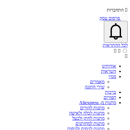
התחברות
פרסום עסק
פתיחת\סגירת מרכז התראות
אייקון פעמון
לכל ההתראות
אודותינו
השראות
מגזין
מאמרים
שירי חתונה
ברכות
הפורום
מתנות מ- Aliexpress
מתנות להורים
מתנות לכלה ולאישה
מתנות לחתן ולבעל
מתנות למחותנים
מתנות לגיסים ולגיסות