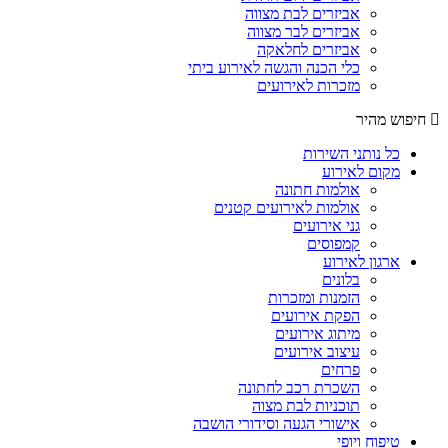
אביזרים לבת מצווה
אביזרים לבר מצווה
אביזרים לחלאקה
כלי הכנה והגשה לאירוע ביתי
מזכרות לאירועים
חיפוש מהיר
כל נותני השירות
מקום לאירוע
אולמות חתונה
אולמות לאירועים קטנים
גני אירועים
קמפוסים
ארגון לאירוע
בלונים
הזמנות ומזכרות
הפקת אירועים
מיתוג אירועים
עיצוב אירועים
פרחים
השכרת רכב לחתונה
תוכניות לבת מצוה
אישורי הגעה וסידורי הושבה
טיפוח ויופי