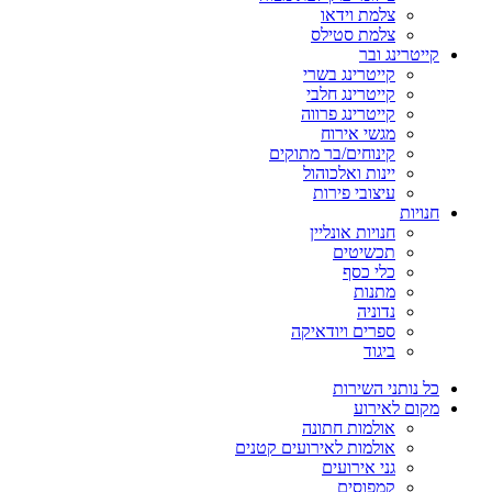
צלמת וידאו
צלמת סטילס
קייטרינג ובר
קייטרינג בשרי
קייטרינג חלבי
קייטרינג פרווה
מגשי אירוח
קינוחים/בר מתוקים
יינות ואלכוהול
עיצובי פירות
חנויות
חנויות אונליין
תכשיטים
כלי כסף
מתנות
נדוניה
ספרים ויודאיקה
ביגוד
כל נותני השירות
מקום לאירוע
אולמות חתונה
אולמות לאירועים קטנים
גני אירועים
קמפוסים