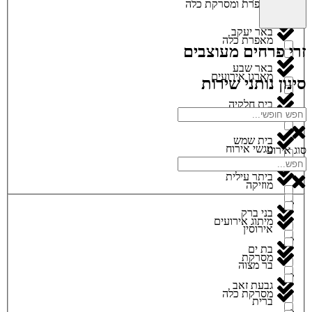
מאפרת ומסרקת כלה
באר יעקב
מאפרת כלה
זרי פרחים מעוצבים
באר שבע
מארגן אירועים
סינון נותני שירות
בית חלקיה
מגנטים
בית שמש
מגשי אירוח
סוג אירוע
ביתר עילית
מוזיקה
בני ברק
מיתוג אירועים
אירוסין
בת ים
מסרקת
בר מצוה
גבעת זאב
מסרקת כלה
ברית