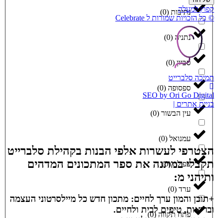
קפוץ למעלה
נתיבות
(
0
)
© כל הזכויות שמורות ל Celebrate
נתניה
(
0
)
סביון
(
0
)
תמיכה סלברייט
ספסופה
(
0
)
SEO by Ori Go Digital
בניית אתרים |
עין הבשור
(
0
)
עמנואל
(
0
)
הצטרפי לעשרות אלפי הבנות בקהילת סלברייט
תקבלי במתנה את ספר המתכונים המדהים
עפולה
(
0
)
ותיהני מ:
ערד
(
0
)
+תוכן והמון ערך לחיים: מתכון חדש כל מיילסרטוני העצמה
ובריאות, טיפים לבית ולחיים.
פתח תקווה
(
0
)