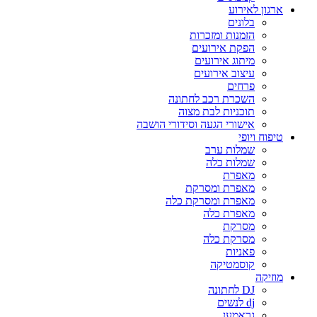
ארגון לאירוע
בלונים
הזמנות ומזכרות
הפקת אירועים
מיתוג אירועים
עיצוב אירועים
פרחים
השכרת רכב לחתונה
תוכניות לבת מצוה
אישורי הגעה וסידורי הושבה
טיפוח ויופי
שמלות ערב
שמלות כלה
מאפרת
מאפרת ומסרקת
מאפרת ומסרקת כלה
מאפרת כלה
מסרקת
מסרקת כלה
פאניות
קוסמטיקה
מוזיקה
DJ לחתונה
dj לנשים
גראמען