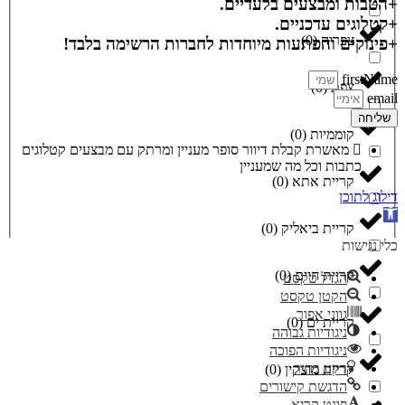
+הטבות ומבצעים בלעדיים.
+קטלוגים עדכניים.
צפריה
(
0
)
+פינוקים והפתעות מיוחדות לחברות הרשימה בלבד!
firstName
צפת
(
0
)
email
שליחה
קוממיות
(
0
)
מאשרת קבלת דיוור סופר מעניין ומרתק עם מבצעים קטלוגים
כתבות וכל מה שמעניין
קריית אתא
(
0
)
דילוג לתוכן
פתח סרגל נגישות
קריית ביאליק
(
0
)
כלי נגישות
קריית חיים
(
0
)
הגדל טקסט
הקטן טקסט
גווני אפור
קריית ים
(
0
)
ניגודיות גבוהה
ניגודיות הפוכה
רקע בהיר
קריית מוצקין
(
0
)
הדגשת קישורים
פונט קריא