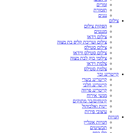
זמרים
תזמורת
נגנים
צילום
הפקות צילום
מגנטים
צילום וידאו
צילום ועריכת קליפ בת מצוה
צילום סטילס
צילום סטילס ווידאו
צילומי בוק לבת מצוה
צלמת וידאו
צלמת סטילס
קייטרינג ובר
קייטרינג בשרי
קייטרינג חלבי
קייטרינג פרווה
מגשי אירוח
קינוחים/בר מתוקים
יינות ואלכוהול
עיצובי פירות
חנויות
חנויות אונליין
תכשיטים
כלי כסף