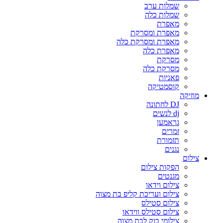
שמלות ערב
שמלות כלה
מאפרת
מאפרת ומסרקת
מאפרת ומסרקת כלה
מאפרת כלה
מסרקת
מסרקת כלה
פאניות
קוסמטיקה
מוזיקה
DJ לחתונה
dj לנשים
גראמען
זמרים
תזמורת
נגנים
צילום
הפקות צילום
מגנטים
צילום וידאו
צילום ועריכת קליפ בת מצוה
צילום סטילס
צילום סטילס ווידאו
צילומי בוק לבת מצוה