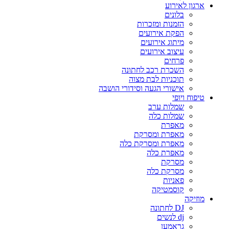
ארגון לאירוע
בלונים
הזמנות ומזכרות
הפקת אירועים
מיתוג אירועים
עיצוב אירועים
פרחים
השכרת רכב לחתונה
תוכניות לבת מצוה
אישורי הגעה וסידורי הושבה
טיפוח ויופי
שמלות ערב
שמלות כלה
מאפרת
מאפרת ומסרקת
מאפרת ומסרקת כלה
מאפרת כלה
מסרקת
מסרקת כלה
פאניות
קוסמטיקה
מוזיקה
DJ לחתונה
dj לנשים
גראמען