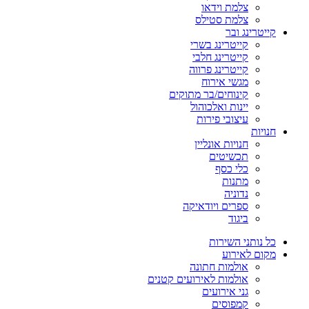
צלמת וידאו
צלמת סטילס
קייטרינג ובר
קייטרינג בשרי
קייטרינג חלבי
קייטרינג פרווה
מגשי אירוח
קינוחים/בר מתוקים
יינות ואלכוהול
עיצובי פירות
חנויות
חנויות אונליין
תכשיטים
כלי כסף
מתנות
נדוניה
ספרים ויודאיקה
ביגוד
כל נותני השירות
מקום לאירוע
אולמות חתונה
אולמות לאירועים קטנים
גני אירועים
קמפוסים