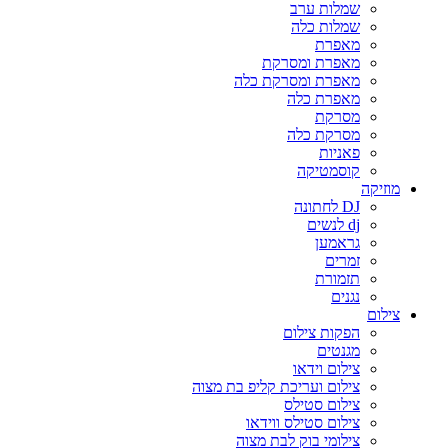
שמלות ערב
שמלות כלה
מאפרת
מאפרת ומסרקת
מאפרת ומסרקת כלה
מאפרת כלה
מסרקת
מסרקת כלה
פאניות
קוסמטיקה
מוזיקה
DJ לחתונה
dj לנשים
גראמען
זמרים
תזמורת
נגנים
צילום
הפקות צילום
מגנטים
צילום וידאו
צילום ועריכת קליפ בת מצוה
צילום סטילס
צילום סטילס ווידאו
צילומי בוק לבת מצוה