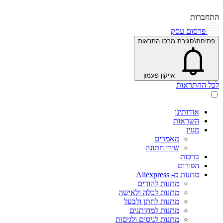
התחברות
פרסום עסק
פתיחת\סגירת מרכז התראות
אייקון פעמון
לכל ההתראות
אודותינו
השראות
מגזין
מאמרים
שירי חתונה
ברכות
הפורום
מתנות מ- Aliexpress
מתנות להורים
מתנות לכלה ולאישה
מתנות לחתן ולבעל
מתנות למחותנים
מתנות לגיסים ולגיסות