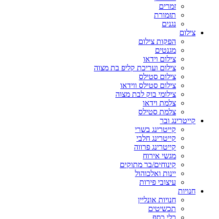
זמרים
תזמורת
נגנים
צילום
הפקות צילום
מגנטים
צילום וידאו
צילום ועריכת קליפ בת מצוה
צילום סטילס
צילום סטילס ווידאו
צילומי בוק לבת מצוה
צלמת וידאו
צלמת סטילס
קייטרינג ובר
קייטרינג בשרי
קייטרינג חלבי
קייטרינג פרווה
מגשי אירוח
קינוחים/בר מתוקים
יינות ואלכוהול
עיצובי פירות
חנויות
חנויות אונליין
תכשיטים
כלי כסף