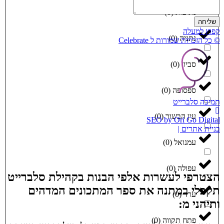
נתיבות
(
0
)
שליחה
קפוץ למעלה
נתניה
(
0
)
© כל הזכויות שמורות ל Celebrate
סביון
(
0
)
ספסופה
(
0
)
תמיכה סלברייט
עין הבשור
(
0
)
SEO by Ori Go Digital
בניית אתרים |
עמנואל
(
0
)
עפולה
(
0
)
הצטרפי לעשרות אלפי הבנות בקהילת סלברייט
תקבלי במתנה את ספר המתכונים המדהים
ערד
(
0
)
ותיהני מ:
פתח תקווה
(
0
)