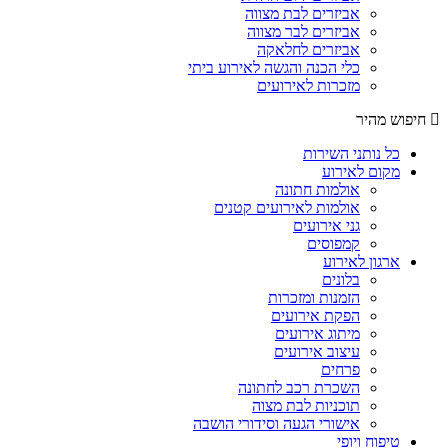
אביזרים לבת מצווה
אביזרים לבר מצווה
אביזרים לחלאקה
כלי הכנה והגשה לאירוע ביתי
מזכרות לאירועים
חיפוש מהיר
כל נותני השירות
מקום לאירוע
אולמות חתונה
אולמות לאירועים קטנים
גני אירועים
קמפוסים
ארגון לאירוע
בלונים
הזמנות ומזכרות
הפקת אירועים
מיתוג אירועים
עיצוב אירועים
פרחים
השכרת רכב לחתונה
תוכניות לבת מצוה
אישורי הגעה וסידורי הושבה
טיפוח ויופי