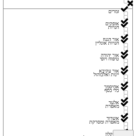
זמרים
אופקים
חנויות
אור הגנוז
חנויות אונליין
אור יהודה
טיפוח ויופי
אור עקיבא
יינות ואלכוהול
אחיסמך
כלי כסף
אלעד
מאפרת
אשדוד
מאפרת ומסרקת
אשקלון