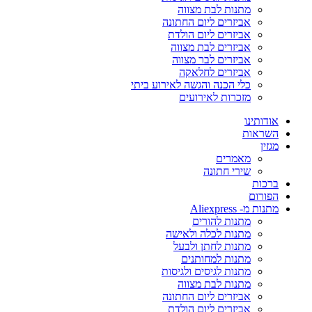
מתנות לבת מצווה
אביזרים ליום החתונה
אביזרים ליום הולדת
אביזרים לבת מצווה
אביזרים לבר מצווה
אביזרים לחלאקה
כלי הכנה והגשה לאירוע ביתי
מזכרות לאירועים
אודותינו
השראות
מגזין
מאמרים
שירי חתונה
ברכות
הפורום
מתנות מ- Aliexpress
מתנות להורים
מתנות לכלה ולאישה
מתנות לחתן ולבעל
מתנות למחותנים
מתנות לגיסים ולגיסות
מתנות לבת מצווה
אביזרים ליום החתונה
אביזרים ליום הולדת