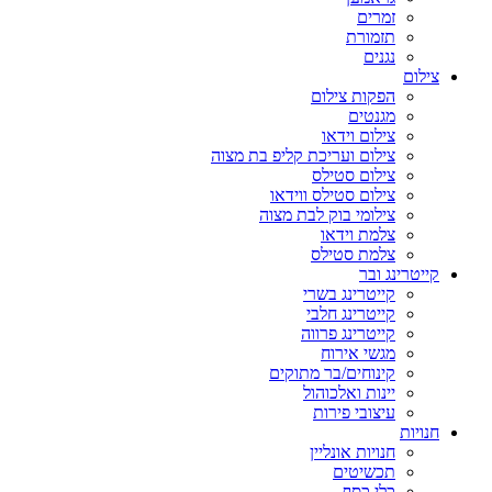
זמרים
תזמורת
נגנים
צילום
הפקות צילום
מגנטים
צילום וידאו
צילום ועריכת קליפ בת מצוה
צילום סטילס
צילום סטילס ווידאו
צילומי בוק לבת מצוה
צלמת וידאו
צלמת סטילס
קייטרינג ובר
קייטרינג בשרי
קייטרינג חלבי
קייטרינג פרווה
מגשי אירוח
קינוחים/בר מתוקים
יינות ואלכוהול
עיצובי פירות
חנויות
חנויות אונליין
תכשיטים
כלי כסף