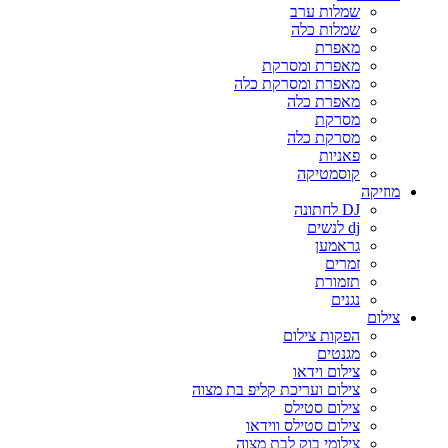
שמלות ערב
שמלות כלה
מאפרת
מאפרת ומסרקת
מאפרת ומסרקת כלה
מאפרת כלה
מסרקת
מסרקת כלה
פאניות
קוסמטיקה
מוזיקה
DJ לחתונה
dj לנשים
גראמען
זמרים
תזמורת
נגנים
צילום
הפקות צילום
מגנטים
צילום וידאו
צילום ועריכת קליפ בת מצוה
צילום סטילס
צילום סטילס ווידאו
צילומי בוק לבת מצוה