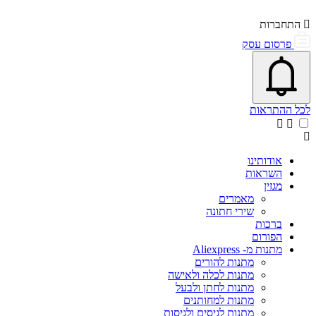
התחברות
פרסום עסק
פתיחת\סגירת מרכז התראות
אייקון פעמון
לכל ההתראות
אודותינו
השראות
מגזין
מאמרים
שירי חתונה
ברכות
הפורום
מתנות מ- Aliexpress
מתנות להורים
מתנות לכלה ולאישה
מתנות לחתן ולבעל
מתנות למחותנים
מתנות לגיסים ולגיסות