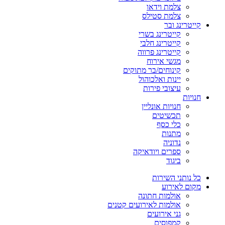
צלמת וידאו
צלמת סטילס
קייטרינג ובר
קייטרינג בשרי
קייטרינג חלבי
קייטרינג פרווה
מגשי אירוח
קינוחים/בר מתוקים
יינות ואלכוהול
עיצובי פירות
חנויות
חנויות אונליין
תכשיטים
כלי כסף
מתנות
נדוניה
ספרים ויודאיקה
ביגוד
כל נותני השירות
מקום לאירוע
אולמות חתונה
אולמות לאירועים קטנים
גני אירועים
קמפוסים