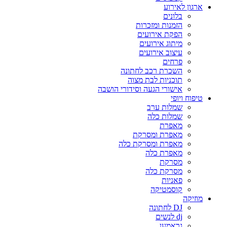
ארגון לאירוע
בלונים
הזמנות ומזכרות
הפקת אירועים
מיתוג אירועים
עיצוב אירועים
פרחים
השכרת רכב לחתונה
תוכניות לבת מצוה
אישורי הגעה וסידורי הושבה
טיפוח ויופי
שמלות ערב
שמלות כלה
מאפרת
מאפרת ומסרקת
מאפרת ומסרקת כלה
מאפרת כלה
מסרקת
מסרקת כלה
פאניות
קוסמטיקה
מוזיקה
DJ לחתונה
dj לנשים
גראמען