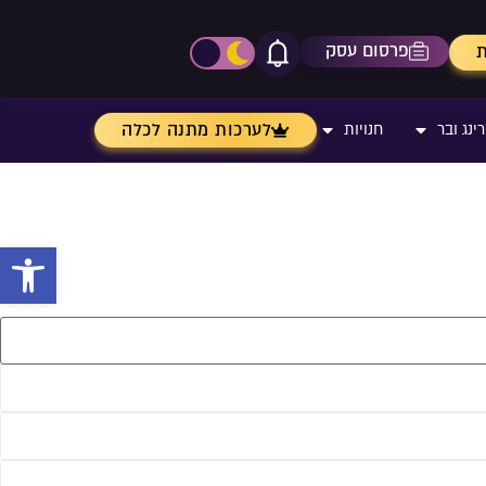
פרסום עסק
ת
אייקון פעמון
פתיחת\סגירת מרכז התר
לערכות מתנה לכלה
ינג ובר
חנויות
פתח 