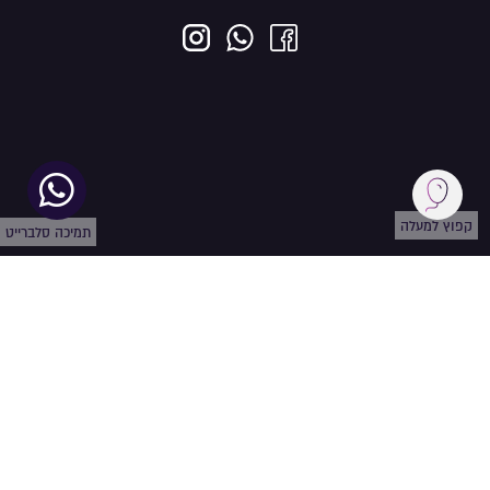
קפוץ למעלה
תמיכה סלברייט