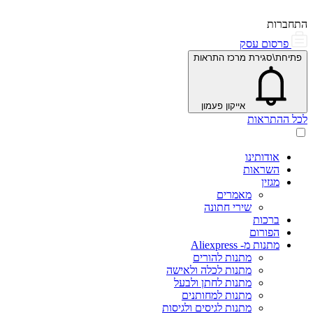
התחברות
פרסום עסק
פתיחת\סגירת מרכז התראות
אייקון פעמון
לכל ההתראות
אודותינו
השראות
מגזין
מאמרים
שירי חתונה
ברכות
הפורום
מתנות מ- Aliexpress
מתנות להורים
מתנות לכלה ולאישה
מתנות לחתן ולבעל
מתנות למחותנים
מתנות לגיסים ולגיסות