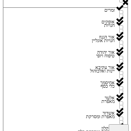
זמרים
אופקים
חנויות
אור הגנוז
חנויות אונליין
אור יהודה
טיפוח ויופי
אור עקיבא
יינות ואלכוהול
אחיסמך
כלי כסף
אלעד
מאפרת
אשדוד
מאפרת ומסרקת
אשקלון