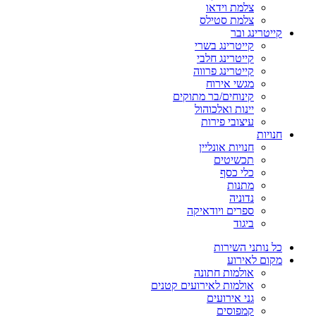
צלמת וידאו
צלמת סטילס
קייטרינג ובר
קייטרינג בשרי
קייטרינג חלבי
קייטרינג פרווה
מגשי אירוח
קינוחים/בר מתוקים
יינות ואלכוהול
עיצובי פירות
חנויות
חנויות אונליין
תכשיטים
כלי כסף
מתנות
נדוניה
ספרים ויודאיקה
ביגוד
כל נותני השירות
מקום לאירוע
אולמות חתונה
אולמות לאירועים קטנים
גני אירועים
קמפוסים