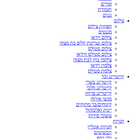
זמרים
תזמורת
נגנים
צילום
הפקות צילום
מגנטים
צילום וידאו
צילום ועריכת קליפ בת מצוה
צילום סטילס
צילום סטילס ווידאו
צילומי בוק לבת מצוה
צלמת וידאו
צלמת סטילס
קייטרינג ובר
קייטרינג בשרי
קייטרינג חלבי
קייטרינג פרווה
מגשי אירוח
קינוחים/בר מתוקים
יינות ואלכוהול
עיצובי פירות
חנויות
חנויות אונליין
תכשיטים
כלי כסף