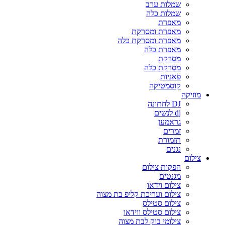
שמלות ערב
שמלות כלה
מאפרת
מאפרת ומסרקת
מאפרת ומסרקת כלה
מאפרת כלה
מסרקת
מסרקת כלה
פאניות
קוסמטיקה
מוזיקה
DJ לחתונה
dj לנשים
גראמען
זמרים
תזמורת
נגנים
צילום
הפקות צילום
מגנטים
צילום וידאו
צילום ועריכת קליפ בת מצוה
צילום סטילס
צילום סטילס ווידאו
צילומי בוק לבת מצוה