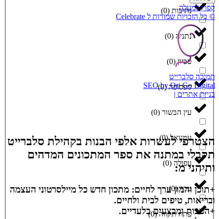
קפוץ למעלה
נתיבות
(
0
)
© כל הזכויות שמורות ל Celebrate
נתניה
(
0
)
סביון
(
0
)
תמיכה סלברייט
SEO by Ori Go Digital
ספסופה
(
0
)
בניית אתרים |
עין הבשור
(
0
)
עמנואל
(
0
)
הצטרפי לעשרות אלפי הבנות בקהילת סלברייט
תקבלי במתנה את ספר המתכונים המדהים
עפולה
(
0
)
ותיהני מ:
+תוכן והמון ערך לחיים: מתכון חדש כל מיילסרטוני העצמה
ערד
(
0
)
ובריאות, טיפים לבית ולחיים.
+הטבות ומבצעים בלעדיים.
פתח תקווה
(
0
)