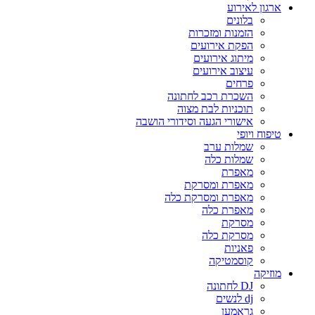
ארגון לאירוע
בלונים
הזמנות ומזכרות
הפקת אירועים
מיתוג אירועים
עיצוב אירועים
פרחים
השכרת רכב לחתונה
תוכניות לבת מצוה
אישורי הגעה וסידורי הושבה
טיפוח ויופי
שמלות ערב
שמלות כלה
מאפרת
מאפרת ומסרקת
מאפרת ומסרקת כלה
מאפרת כלה
מסרקת
מסרקת כלה
פאניות
קוסמטיקה
מוזיקה
DJ לחתונה
dj לנשים
גראמען