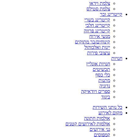
צלמת וידאו
צלמת סטילס
קייטרינג ובר
קייטרינג בשרי
קייטרינג חלבי
קייטרינג פרווה
מגשי אירוח
קינוחים/בר מתוקים
יינות ואלכוהול
עיצובי פירות
חנויות
חנויות אונליין
תכשיטים
כלי כסף
מתנות
נדוניה
ספרים ויודאיקה
ביגוד
כל נותני השירות
מקום לאירוע
אולמות חתונה
אולמות לאירועים קטנים
גני אירועים
קמפוסים