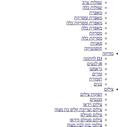
שמלות ערב
שמלות כלה
מאפרת
מאפרת ומסרקת
מאפרת ומסרקת כלה
מאפרת כלה
מסרקת
מסרקת כלה
פאניות
קוסמטיקה
מוזיקה
DJ לחתונה
dj לנשים
גראמען
זמרים
תזמורת
נגנים
צילום
הפקות צילום
מגנטים
צילום וידאו
צילום ועריכת קליפ בת מצוה
צילום סטילס
צילום סטילס ווידאו
צילומי בוק לבת מצוה