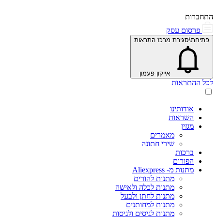
התחברות
פרסום עסק
פתיחת\סגירת מרכז התראות
אייקון פעמון
לכל ההתראות
אודותינו
השראות
מגזין
מאמרים
שירי חתונה
ברכות
הפורום
מתנות מ- Aliexpress
מתנות להורים
מתנות לכלה ולאישה
מתנות לחתן ולבעל
מתנות למחותנים
מתנות לגיסים ולגיסות