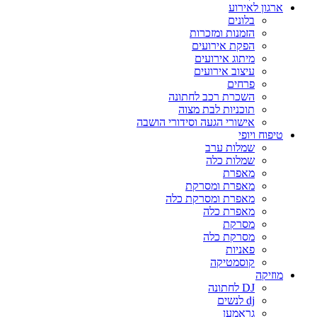
ארגון לאירוע
בלונים
הזמנות ומזכרות
הפקת אירועים
מיתוג אירועים
עיצוב אירועים
פרחים
השכרת רכב לחתונה
תוכניות לבת מצוה
אישורי הגעה וסידורי הושבה
טיפוח ויופי
שמלות ערב
שמלות כלה
מאפרת
מאפרת ומסרקת
מאפרת ומסרקת כלה
מאפרת כלה
מסרקת
מסרקת כלה
פאניות
קוסמטיקה
מוזיקה
DJ לחתונה
dj לנשים
גראמען