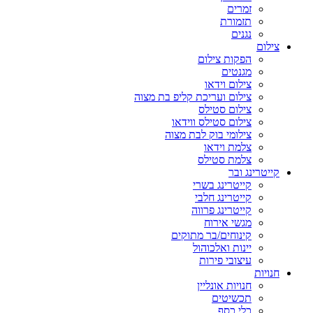
זמרים
תזמורת
נגנים
צילום
הפקות צילום
מגנטים
צילום וידאו
צילום ועריכת קליפ בת מצוה
צילום סטילס
צילום סטילס ווידאו
צילומי בוק לבת מצוה
צלמת וידאו
צלמת סטילס
קייטרינג ובר
קייטרינג בשרי
קייטרינג חלבי
קייטרינג פרווה
מגשי אירוח
קינוחים/בר מתוקים
יינות ואלכוהול
עיצובי פירות
חנויות
חנויות אונליין
תכשיטים
כלי כסף