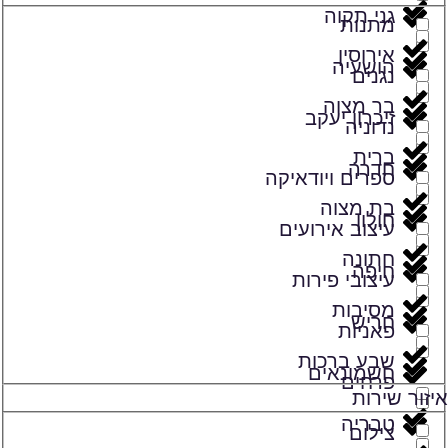
גני תקוה
מתנות
אירוסין
הושעיה
נגנים
בר מצוה
זיכרון יעקב
נדוניה
ברית
חדרה
ספרים ויודאיקה
בת מצוה
חולון
עיצוב אירועים
חתונה
חיפה
עיצובי פירות
מסיבות
חריש
פאניות
שבע ברכות
חשמונאים
פרחים
איזור שירות
טבריה
צילום