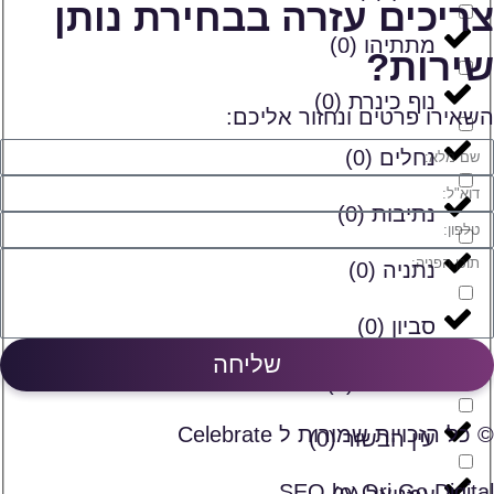
צריכים עזרה בבחירת נותן
מתתיהו
(
0
)
שירות?
נוף כינרת
(
0
)
השאירו פרטים ונחזור אליכם:
נחלים
(
0
)
נתיבות
(
0
)
נתניה
(
0
)
סביון
(
0
)
שליחה
ספסופה
(
0
)
© כל הזכויות שמורות ל Celebrate
עין הבשור
(
0
)
SEO by Ori Go Digital