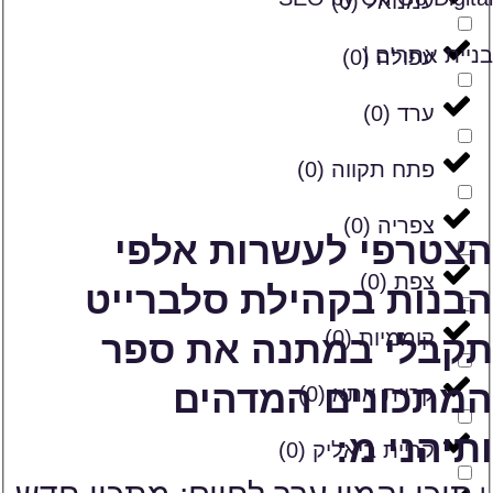
עמנואל
(
0
)
בניית אתרים |
עפולה
(
0
)
ערד
(
0
)
פתח תקווה
(
0
)
צפריה
(
0
)
הצטרפי לעשרות אלפי
צפת
(
0
)
הבנות בקהילת סלברייט
קוממיות
(
0
)
תקבלי במתנה את ספר
המתכונים המדהים
קריית אתא
(
0
)
ותיהני מ:
קריית ביאליק
(
0
)