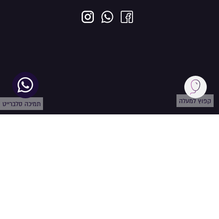
קפוץ למעלה
תמיכה סלברייט