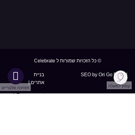
מו
מירון
© כל הזכויות שמורות ל Celebrate
נוף כינ
SEO by Ori Go Digital
בניית
אתרים |
קפוץ למעלה
תמיכה סלברייט
נתיבו
סביון