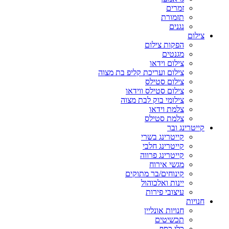
זמרים
תזמורת
נגנים
צילום
הפקות צילום
מגנטים
צילום וידאו
צילום ועריכת קליפ בת מצוה
צילום סטילס
צילום סטילס ווידאו
צילומי בוק לבת מצוה
צלמת וידאו
צלמת סטילס
קייטרינג ובר
קייטרינג בשרי
קייטרינג חלבי
קייטרינג פרווה
מגשי אירוח
קינוחים/בר מתוקים
יינות ואלכוהול
עיצובי פירות
חנויות
חנויות אונליין
תכשיטים
כלי כסף