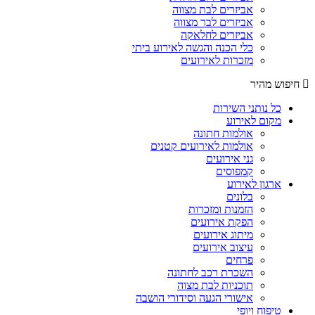
אביזרים לבת מצווה
אביזרים לבר מצווה
אביזרים לחלאקה
כלי הכנה והגשה לאירוע ביתי
מזכרות לאירועים
חיפוש מהיר
כל נותני השירות
מקום לאירוע
אולמות חתונה
אולמות לאירועים קטנים
גני אירועים
קמפוסים
ארגון לאירוע
בלונים
הזמנות ומזכרות
הפקת אירועים
מיתוג אירועים
עיצוב אירועים
פרחים
השכרת רכב לחתונה
תוכניות לבת מצוה
אישורי הגעה וסידורי הושבה
טיפוח ויופי