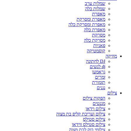
שמלות ערב
שמלות כלה
מאפרת
מאפרת ומסרקת
מאפרת ומסרקת כלה
מאפרת כלה
מסרקת
מסרקת כלה
פאניות
קוסמטיקה
מוזיקה
DJ לחתונה
dj לנשים
גראמען
זמרים
תזמורת
נגנים
צילום
הפקות צילום
מגנטים
צילום וידאו
צילום ועריכת קליפ בת מצוה
צילום סטילס
צילום סטילס ווידאו
צילומי בוק לבת מצוה