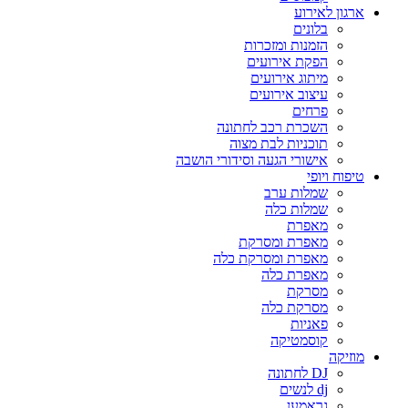
ארגון לאירוע
בלונים
הזמנות ומזכרות
הפקת אירועים
מיתוג אירועים
עיצוב אירועים
פרחים
השכרת רכב לחתונה
תוכניות לבת מצוה
אישורי הגעה וסידורי הושבה
טיפוח ויופי
שמלות ערב
שמלות כלה
מאפרת
מאפרת ומסרקת
מאפרת ומסרקת כלה
מאפרת כלה
מסרקת
מסרקת כלה
פאניות
קוסמטיקה
מוזיקה
DJ לחתונה
dj לנשים
גראמען