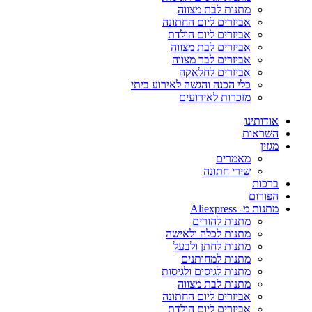
מתנות לבת מצווה
אביזרים ליום החתונה
אביזרים ליום הולדת
אביזרים לבת מצווה
אביזרים לבר מצווה
אביזרים לחלאקה
כלי הכנה והגשה לאירוע ביתי
מזכרות לאירועים
אודותינו
השראות
מגזין
מאמרים
שירי חתונה
ברכות
הפורום
מתנות מ- Aliexpress
מתנות להורים
מתנות לכלה ולאישה
מתנות לחתן ולבעל
מתנות למחותנים
מתנות לגיסים ולגיסות
מתנות לבת מצווה
אביזרים ליום החתונה
אביזרים ליום הולדת