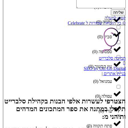
נתיבות
(
0
)
שליחה
קפוץ למעלה
נתניה
(
0
)
© כל הזכויות שמורות ל Celebrate
סביון
(
0
)
ספסופה
(
0
)
תמיכה סלברייט
עין הבשור
(
0
)
SEO by Ori Go Digital
בניית אתרים |
עמנואל
(
0
)
עפולה
(
0
)
הצטרפי לעשרות אלפי הבנות בקהילת סלברייט
תקבלי במתנה את ספר המתכונים המדהים
ערד
(
0
)
ותיהני מ:
פתח תקווה
(
0
)