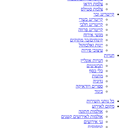
צלמת וידאו
צלמת סטילס
קייטרינג ובר
קייטרינג בשרי
קייטרינג חלבי
קייטרינג פרווה
מגשי אירוח
קינוחים/בר מתוקים
יינות ואלכוהול
עיצובי פירות
חנויות
חנויות אונליין
תכשיטים
כלי כסף
מתנות
נדוניה
ספרים ויודאיקה
ביגוד
כל נותני השירות
מקום לאירוע
אולמות חתונה
אולמות לאירועים קטנים
גני אירועים
קמפוסים