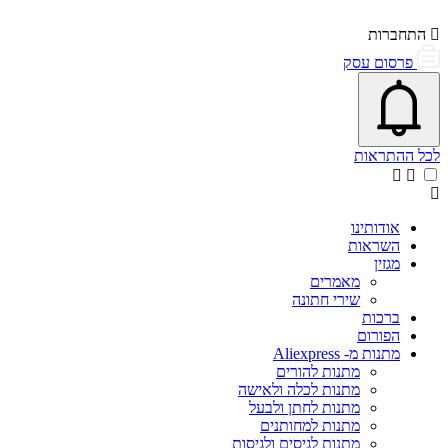
התחברות
פרסום עסק
פתיחת\סגירת מרכז התראות
אייקון פעמון
לכל ההתראות
אודותינו
השראות
מגזין
מאמרים
שירי חתונה
ברכות
הפורום
מתנות מ- Aliexpress
מתנות להורים
מתנות לכלה ולאישה
מתנות לחתן ולבעל
מתנות למחותנים
מתנות לגיסים ולגיסות