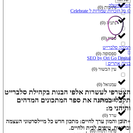
קפוץ למעלה
נתיבות
(
0
)
© כל הזכויות שמורות ל Celebrate
נתניה
(
0
)
סביון
(
0
)
תמיכה סלברייט
ספסופה
(
0
)
SEO by Ori Go Digital
בניית אתרים |
עין הבשור
(
0
)
עמנואל
(
0
)
הצטרפי לעשרות אלפי הבנות בקהילת סלברייט
תקבלי במתנה את ספר המתכונים המדהים
עפולה
(
0
)
ותיהני מ:
ערד
(
0
)
+תוכן והמון ערך לחיים: מתכון חדש כל מיילסרטוני העצמה
ובריאות, טיפים לבית ולחיים.
פתח תקווה
(
0
)