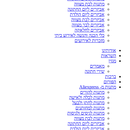
מתנות לבת מצווה
אביזרים ליום החתונה
אביזרים ליום הולדת
אביזרים לבת מצווה
אביזרים לבר מצווה
אביזרים לחלאקה
כלי הכנה והגשה לאירוע ביתי
מזכרות לאירועים
אודותינו
השראות
מגזין
מאמרים
שירי חתונה
ברכות
הפורום
מתנות מ- Aliexpress
מתנות להורים
מתנות לכלה ולאישה
מתנות לחתן ולבעל
מתנות למחותנים
מתנות לגיסים ולגיסות
מתנות לבת מצווה
אביזרים ליום החתונה
אביזרים ליום הולדת