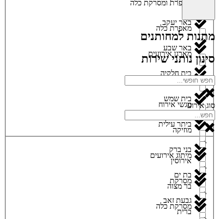
מאפרת ומסרקת כלה
באר יעקב
מאפרת כלה
מתנות למחותנים
באר שבע
מארגן אירועים
סינון נותני שירות
בית חלקיה
מגנטים
בית שמש
מגשי אירוח
סוג אירוע
ביתר עילית
מוזיקה
בני ברק
מיתוג אירועים
אירוסין
בת ים
מסרקת
בר מצוה
גבעת זאב
מסרקת כלה
ברית