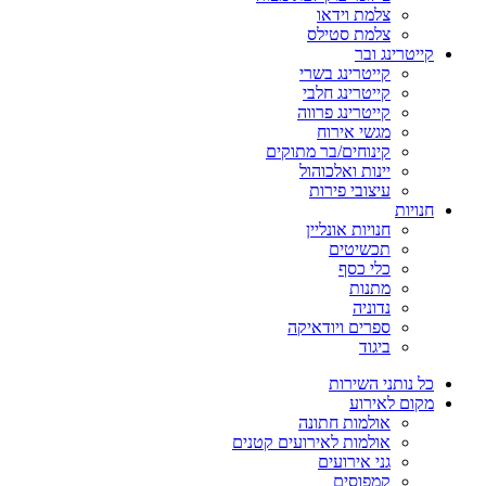
צלמת וידאו
צלמת סטילס
קייטרינג ובר
קייטרינג בשרי
קייטרינג חלבי
קייטרינג פרווה
מגשי אירוח
קינוחים/בר מתוקים
יינות ואלכוהול
עיצובי פירות
חנויות
חנויות אונליין
תכשיטים
כלי כסף
מתנות
נדוניה
ספרים ויודאיקה
ביגוד
כל נותני השירות
מקום לאירוע
אולמות חתונה
אולמות לאירועים קטנים
גני אירועים
קמפוסים