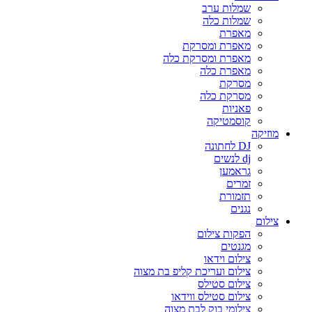
שמלות ערב
שמלות כלה
מאפרת
מאפרת ומסרקת
מאפרת ומסרקת כלה
מאפרת כלה
מסרקת
מסרקת כלה
פאניות
קוסמטיקה
מוזיקה
DJ לחתונה
dj לנשים
גראמען
זמרים
תזמורת
נגנים
צילום
הפקות צילום
מגנטים
צילום וידאו
צילום ועריכת קליפ בת מצוה
צילום סטילס
צילום סטילס ווידאו
צילומי בוק לבת מצוה