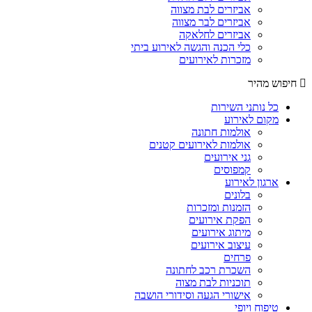
אביזרים לבת מצווה
אביזרים לבר מצווה
אביזרים לחלאקה
כלי הכנה והגשה לאירוע ביתי
מזכרות לאירועים
חיפוש מהיר
כל נותני השירות
מקום לאירוע
אולמות חתונה
אולמות לאירועים קטנים
גני אירועים
קמפוסים
ארגון לאירוע
בלונים
הזמנות ומזכרות
הפקת אירועים
מיתוג אירועים
עיצוב אירועים
פרחים
השכרת רכב לחתונה
תוכניות לבת מצוה
אישורי הגעה וסידורי הושבה
טיפוח ויופי