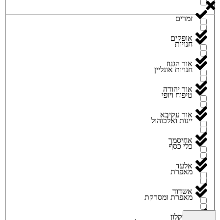
זמרים
אופקים
חנויות
אור הגנוז
חנויות אונליין
אור יהודה
טיפוח ויופי
אור עקיבא
יינות ואלכוהול
אחיסמך
כלי כסף
אלעד
מאפרת
אשדוד
מאפרת ומסרקת
אשקלון