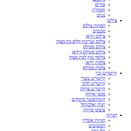
זמרים
תזמורת
נגנים
צילום
הפקות צילום
מגנטים
צילום וידאו
צילום ועריכת קליפ בת מצוה
צילום סטילס
צילום סטילס ווידאו
צילומי בוק לבת מצוה
צלמת וידאו
צלמת סטילס
קייטרינג ובר
קייטרינג בשרי
קייטרינג חלבי
קייטרינג פרווה
מגשי אירוח
קינוחים/בר מתוקים
יינות ואלכוהול
עיצובי פירות
חנויות
חנויות אונליין
תכשיטים
כלי כסף