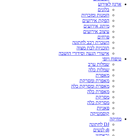
ארגון לאירוע
בלונים
הזמנות ומזכרות
הפקת אירועים
מיתוג אירועים
עיצוב אירועים
פרחים
השכרת רכב לחתונה
תוכניות לבת מצוה
אישורי הגעה וסידורי הושבה
טיפוח ויופי
שמלות ערב
שמלות כלה
מאפרת
מאפרת ומסרקת
מאפרת ומסרקת כלה
מאפרת כלה
מסרקת
מסרקת כלה
פאניות
קוסמטיקה
מוזיקה
DJ לחתונה
dj לנשים
גראמען