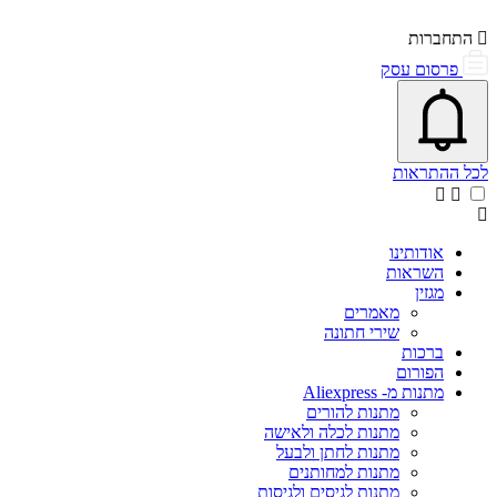
התחברות
פרסום עסק
פתיחת\סגירת מרכז התראות
אייקון פעמון
לכל ההתראות
אודותינו
השראות
מגזין
מאמרים
שירי חתונה
ברכות
הפורום
מתנות מ- Aliexpress
מתנות להורים
מתנות לכלה ולאישה
מתנות לחתן ולבעל
מתנות למחותנים
מתנות לגיסים ולגיסות