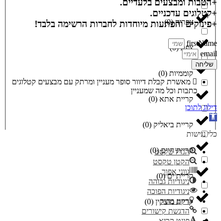
+הטבות ומבצעים בלעדיים.
+קטלוגים עדכניים.
צפריה
(
0
)
+פינוקים והפתעות מיוחדות לחברות הרשימה בלבד!
firstName
צפת
(
0
)
email
שליחה
קוממיות
(
0
)
מאשרת קבלת דיוור סופר מעניין ומרתק עם מבצעים קטלוגים
כתבות וכל מה שמעניין
קריית אתא
(
0
)
דילוג לתוכן
פתח סרגל נגישות
קריית ביאליק
(
0
)
כלי נגישות
קריית חיים
(
0
)
הגדל טקסט
הקטן טקסט
גווני אפור
קריית ים
(
0
)
ניגודיות גבוהה
ניגודיות הפוכה
רקע בהיר
קריית מוצקין
(
0
)
הדגשת קישורים
פונט קריא