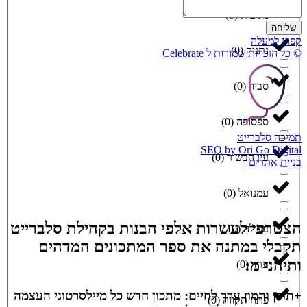
נתיבות
(
0
)
שליחה
קפוץ למעלה
נתניה
(
0
)
© כל הזכויות שמורות ל Celebrate
סביון
(
0
)
ספסופה
(
0
)
תמיכה סלברייט
SEO by Ori Go Digital
עין הבשור
(
0
)
בניית אתרים |
עמנואל
(
0
)
הצטרפי לעשרות אלפי הבנות בקהילת סלברייט
עפולה
(
0
)
תקבלי במתנה את ספר המתכונים המדהים
ותיהני מ:
ערד
(
0
)
+תוכן והמון ערך לחיים: מתכון חדש כל מיילסרטוני העצמה
פתח תקווה
(
0
)