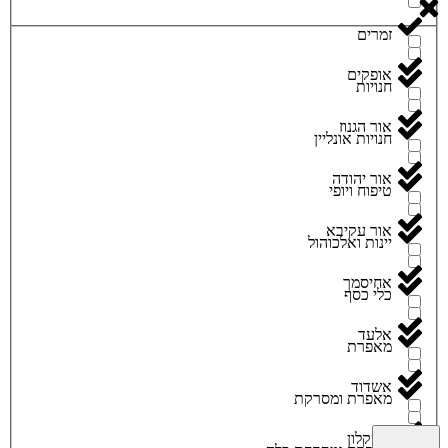
זמרים
אופקים
חנויות
אור הגנוז
חנויות אונליין
אור יהודה
טיפוח ויופי
אור עקיבא
יינות ואלכוהול
אחיסמך
כלי כסף
אלעד
מאפרת
אשדוד
מאפרת ומסרקת
אשקלון