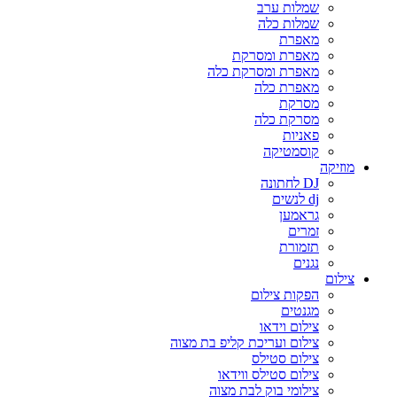
שמלות ערב
שמלות כלה
מאפרת
מאפרת ומסרקת
מאפרת ומסרקת כלה
מאפרת כלה
מסרקת
מסרקת כלה
פאניות
קוסמטיקה
מוזיקה
DJ לחתונה
dj לנשים
גראמען
זמרים
תזמורת
נגנים
צילום
הפקות צילום
מגנטים
צילום וידאו
צילום ועריכת קליפ בת מצוה
צילום סטילס
צילום סטילס ווידאו
צילומי בוק לבת מצוה