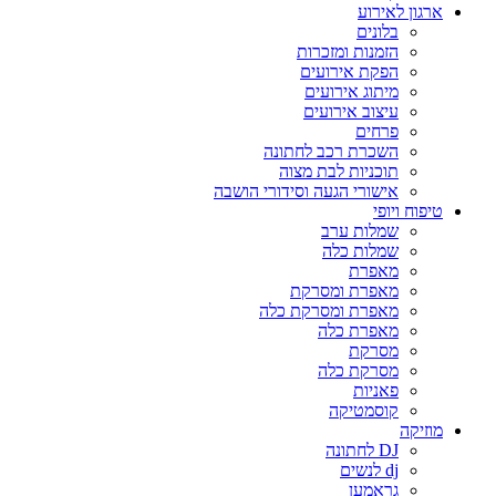
ארגון לאירוע
בלונים
הזמנות ומזכרות
הפקת אירועים
מיתוג אירועים
עיצוב אירועים
פרחים
השכרת רכב לחתונה
תוכניות לבת מצוה
אישורי הגעה וסידורי הושבה
טיפוח ויופי
שמלות ערב
שמלות כלה
מאפרת
מאפרת ומסרקת
מאפרת ומסרקת כלה
מאפרת כלה
מסרקת
מסרקת כלה
פאניות
קוסמטיקה
מוזיקה
DJ לחתונה
dj לנשים
גראמען