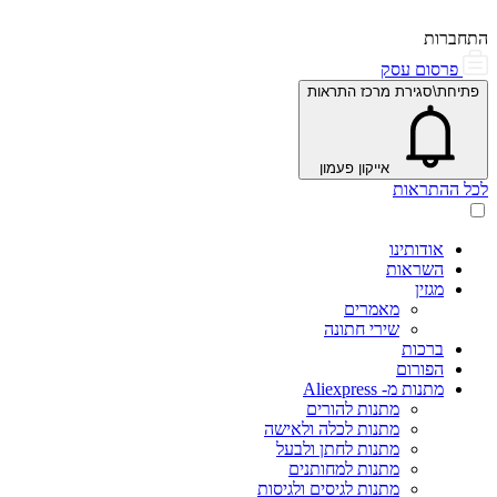
התחברות
פרסום עסק
פתיחת\סגירת מרכז התראות
אייקון פעמון
לכל ההתראות
אודותינו
השראות
מגזין
מאמרים
שירי חתונה
ברכות
הפורום
מתנות מ- Aliexpress
מתנות להורים
מתנות לכלה ולאישה
מתנות לחתן ולבעל
מתנות למחותנים
מתנות לגיסים ולגיסות