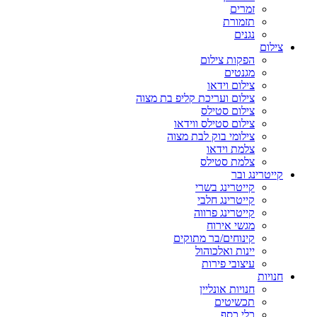
זמרים
תזמורת
נגנים
צילום
הפקות צילום
מגנטים
צילום וידאו
צילום ועריכת קליפ בת מצוה
צילום סטילס
צילום סטילס ווידאו
צילומי בוק לבת מצוה
צלמת וידאו
צלמת סטילס
קייטרינג ובר
קייטרינג בשרי
קייטרינג חלבי
קייטרינג פרווה
מגשי אירוח
קינוחים/בר מתוקים
יינות ואלכוהול
עיצובי פירות
חנויות
חנויות אונליין
תכשיטים
כלי כסף