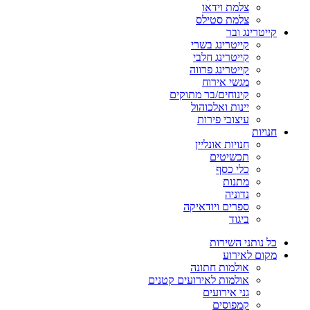
צלמת וידאו
צלמת סטילס
קייטרינג ובר
קייטרינג בשרי
קייטרינג חלבי
קייטרינג פרווה
מגשי אירוח
קינוחים/בר מתוקים
יינות ואלכוהול
עיצובי פירות
חנויות
חנויות אונליין
תכשיטים
כלי כסף
מתנות
נדוניה
ספרים ויודאיקה
ביגוד
כל נותני השירות
מקום לאירוע
אולמות חתונה
אולמות לאירועים קטנים
גני אירועים
קמפוסים