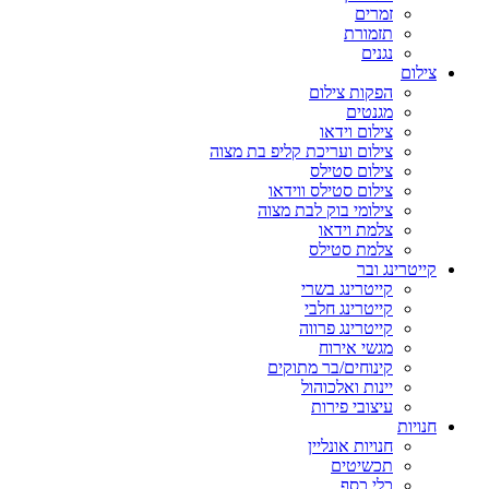
זמרים
תזמורת
נגנים
צילום
הפקות צילום
מגנטים
צילום וידאו
צילום ועריכת קליפ בת מצוה
צילום סטילס
צילום סטילס ווידאו
צילומי בוק לבת מצוה
צלמת וידאו
צלמת סטילס
קייטרינג ובר
קייטרינג בשרי
קייטרינג חלבי
קייטרינג פרווה
מגשי אירוח
קינוחים/בר מתוקים
יינות ואלכוהול
עיצובי פירות
חנויות
חנויות אונליין
תכשיטים
כלי כסף