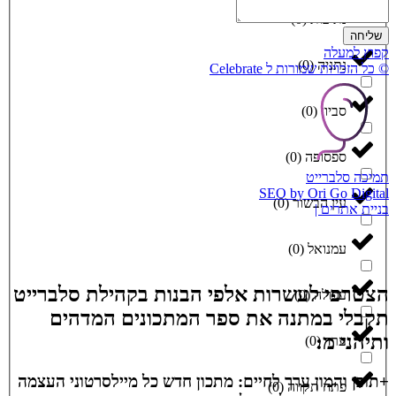
נתיבות
(
0
)
שליחה
קפוץ למעלה
נתניה
(
0
)
© כל הזכויות שמורות ל Celebrate
סביון
(
0
)
ספסופה
(
0
)
תמיכה סלברייט
SEO by Ori Go Digital
עין הבשור
(
0
)
בניית אתרים |
עמנואל
(
0
)
הצטרפי לעשרות אלפי הבנות בקהילת סלברייט
עפולה
(
0
)
תקבלי במתנה את ספר המתכונים המדהים
ותיהני מ:
ערד
(
0
)
+תוכן והמון ערך לחיים: מתכון חדש כל מיילסרטוני העצמה
פתח תקווה
(
0
)