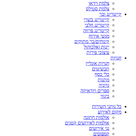
צלמת וידאו
צלמת סטילס
קייטרינג ובר
קייטרינג בשרי
קייטרינג חלבי
קייטרינג פרווה
מגשי אירוח
קינוחים/בר מתוקים
יינות ואלכוהול
עיצובי פירות
חנויות
חנויות אונליין
תכשיטים
כלי כסף
מתנות
נדוניה
ספרים ויודאיקה
ביגוד
כל נותני השירות
מקום לאירוע
אולמות חתונה
אולמות לאירועים קטנים
גני אירועים
קמפוסים