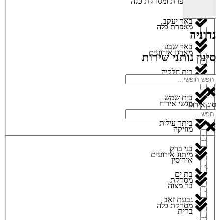
מאפרת ומסרקת כלה
באר יעקב
מאפרת כלה
נדוניה
באר שבע
מארגן אירועים
סינון נותני שירות
בית חלקיה
מגנטים
בית שמש
מגשי אירוח
סוג אירוע
ביתר עילית
מוזיקה
בני ברק
מיתוג אירועים
אירוסין
בת ים
מסרקת
בר מצוה
גבעת זאב
מסרקת כלה
ברית