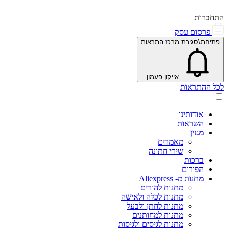
התחברות
פרסום עסק
פתיחת\סגירת מרכז התראות
אייקון פעמון
לכל ההתראות
אודותינו
השראות
מגזין
מאמרים
שירי חתונה
ברכות
הפורום
מתנות מ- Aliexpress
מתנות להורים
מתנות לכלה ולאישה
מתנות לחתן ולבעל
מתנות למחותנים
מתנות לגיסים ולגיסות