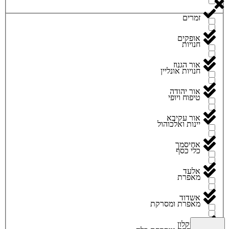
זמרים
אופקים
חנויות
אור הגנוז
חנויות אונליין
אור יהודה
טיפוח ויופי
אור עקיבא
יינות ואלכוהול
אחיסמך
כלי כסף
אלעד
מאפרת
אשדוד
מאפרת ומסרקת
אשקלון