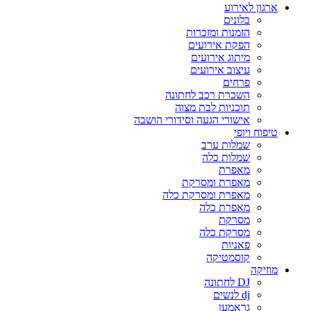
ארגון לאירוע
בלונים
הזמנות ומזכרות
הפקת אירועים
מיתוג אירועים
עיצוב אירועים
פרחים
השכרת רכב לחתונה
תוכניות לבת מצוה
אישורי הגעה וסידורי הושבה
טיפוח ויופי
שמלות ערב
שמלות כלה
מאפרת
מאפרת ומסרקת
מאפרת ומסרקת כלה
מאפרת כלה
מסרקת
מסרקת כלה
פאניות
קוסמטיקה
מוזיקה
DJ לחתונה
dj לנשים
גראמען