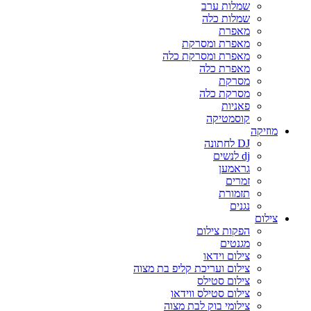
שמלות ערב
שמלות כלה
מאפרת
מאפרת ומסרקת
מאפרת ומסרקת כלה
מאפרת כלה
מסרקת
מסרקת כלה
פאניות
קוסמטיקה
מוזיקה
DJ לחתונה
dj לנשים
גראמען
זמרים
תזמורת
נגנים
צילום
הפקות צילום
מגנטים
צילום וידאו
צילום ועריכת קליפ בת מצוה
צילום סטילס
צילום סטילס ווידאו
צילומי בוק לבת מצוה