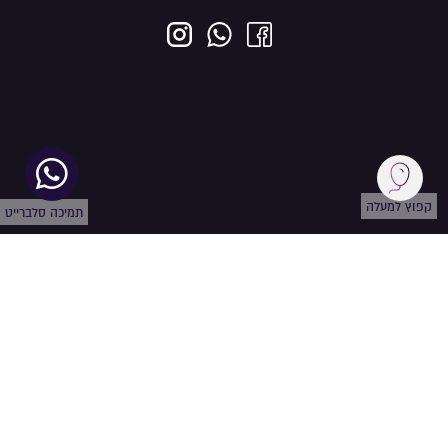
קפוץ למעלה
תמיכה סלברייט