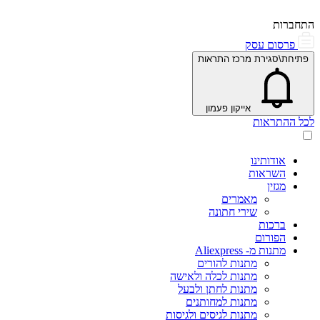
התחברות
פרסום עסק
פתיחת\סגירת מרכז התראות
אייקון פעמון
לכל ההתראות
אודותינו
השראות
מגזין
מאמרים
שירי חתונה
ברכות
הפורום
מתנות מ- Aliexpress
מתנות להורים
מתנות לכלה ולאישה
מתנות לחתן ולבעל
מתנות למחותנים
מתנות לגיסים ולגיסות