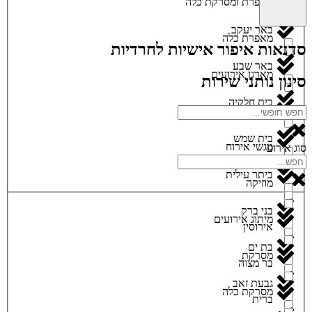
מאפרת ומסרקת כלה
באר יעקב
מאפרת כלה
סדנאות איפור אישיות לחרדיות
באר שבע
מארגן אירועים
סינון נותני שירות
בית חלקיה
מגנטים
בית שמש
מגשי אירוח
סוג אירוע
ביתר עילית
מוזיקה
בני ברק
מיתוג אירועים
אירוסין
בת ים
מסרקת
בר מצוה
גבעת זאב
מסרקת כלה
ברית