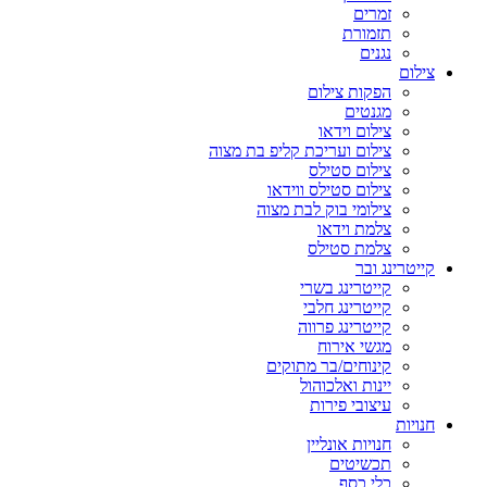
זמרים
תזמורת
נגנים
צילום
הפקות צילום
מגנטים
צילום וידאו
צילום ועריכת קליפ בת מצוה
צילום סטילס
צילום סטילס ווידאו
צילומי בוק לבת מצוה
צלמת וידאו
צלמת סטילס
קייטרינג ובר
קייטרינג בשרי
קייטרינג חלבי
קייטרינג פרווה
מגשי אירוח
קינוחים/בר מתוקים
יינות ואלכוהול
עיצובי פירות
חנויות
חנויות אונליין
תכשיטים
כלי כסף