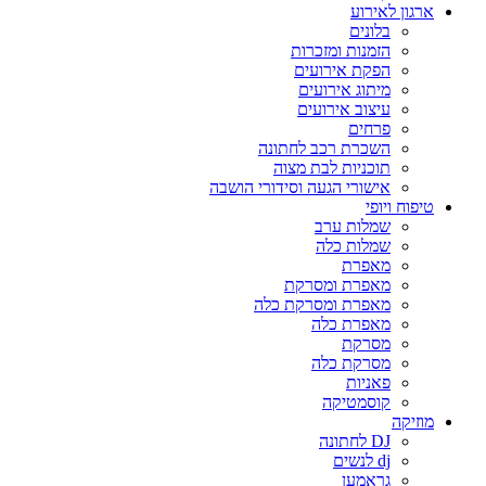
ארגון לאירוע
בלונים
הזמנות ומזכרות
הפקת אירועים
מיתוג אירועים
עיצוב אירועים
פרחים
השכרת רכב לחתונה
תוכניות לבת מצוה
אישורי הגעה וסידורי הושבה
טיפוח ויופי
שמלות ערב
שמלות כלה
מאפרת
מאפרת ומסרקת
מאפרת ומסרקת כלה
מאפרת כלה
מסרקת
מסרקת כלה
פאניות
קוסמטיקה
מוזיקה
DJ לחתונה
dj לנשים
גראמען