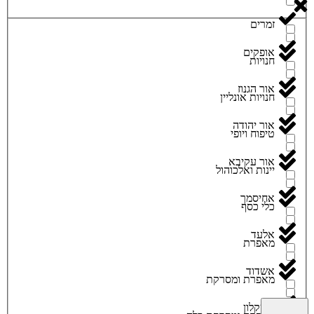
זמרים
אופקים
חנויות
אור הגנוז
חנויות אונליין
אור יהודה
טיפוח ויופי
אור עקיבא
יינות ואלכוהול
אחיסמך
כלי כסף
אלעד
מאפרת
אשדוד
מאפרת ומסרקת
אשקלון