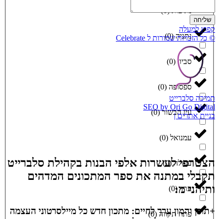
נתיבות
(
0
)
שליחה
קפוץ למעלה
נתניה
(
0
)
© כל הזכויות שמורות ל Celebrate
סביון
(
0
)
ספסופה
(
0
)
תמיכה סלברייט
SEO by Ori Go Digital
עין הבשור
(
0
)
בניית אתרים |
עמנואל
(
0
)
הצטרפי לעשרות אלפי הבנות בקהילת סלברייט
עפולה
(
0
)
תקבלי במתנה את ספר המתכונים המדהים
ותיהני מ:
ערד
(
0
)
+תוכן והמון ערך לחיים: מתכון חדש כל מיילסרטוני העצמה
פתח תקווה
(
0
)