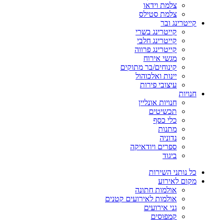
צלמת וידאו
צלמת סטילס
קייטרינג ובר
קייטרינג בשרי
קייטרינג חלבי
קייטרינג פרווה
מגשי אירוח
קינוחים/בר מתוקים
יינות ואלכוהול
עיצובי פירות
חנויות
חנויות אונליין
תכשיטים
כלי כסף
מתנות
נדוניה
ספרים ויודאיקה
ביגוד
כל נותני השירות
מקום לאירוע
אולמות חתונה
אולמות לאירועים קטנים
גני אירועים
קמפוסים