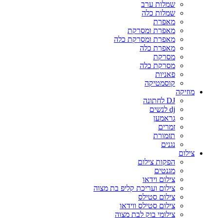
שמלות ערב
שמלות כלה
מאפרת
מאפרת ומסרקת
מאפרת ומסרקת כלה
מאפרת כלה
מסרקת
מסרקת כלה
פאניות
קוסמטיקה
מוזיקה
DJ לחתונה
dj לנשים
גראמען
זמרים
תזמורת
נגנים
צילום
הפקות צילום
מגנטים
צילום וידאו
צילום ועריכת קליפ בת מצוה
צילום סטילס
צילום סטילס ווידאו
צילומי בוק לבת מצוה