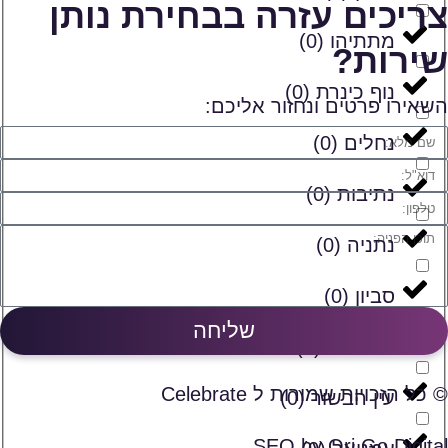
צריכים עזרה בבחירת נותן
מתתיהו
(
0
)
שירות?
נוף כינרת
(
0
)
השאירו פרטים ונחזור אליכם:
נחלים
(
0
)
נתיבות
(
0
)
נתניה
(
0
)
סביון
(
0
)
שליחה
ספסופה
(
0
)
© כל הזכויות שמורות ל Celebrate
עין הבשור
(
0
)
SEO by Ori Go Digital