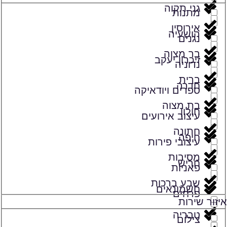
גני תקוה
מתנות
אירוסין
הושעיה
נגנים
בר מצוה
זיכרון יעקב
נדוניה
ברית
חדרה
ספרים ויודאיקה
בת מצוה
חולון
עיצוב אירועים
חתונה
חיפה
עיצובי פירות
מסיבות
חריש
פאניות
שבע ברכות
חשמונאים
פרחים
איזור שירות
טבריה
צילום