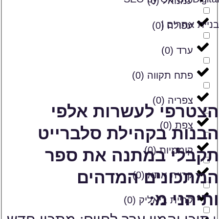
עמנואל
(
0
)
בניית אתרים |
עפולה
(
0
)
ערד
(
0
)
פתח תקווה
(
0
)
צפריה
(
0
)
הצטרפי לעשרות אלפי
צפת
(
0
)
הבנות בקהילת סלברייט
קוממיות
(
0
)
תקבלי במתנה את ספר
המתכונים המדהים
קריית אתא
(
0
)
ותיהני מ:
קריית ביאליק
(
0
)