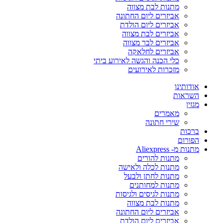
מתנות לבת מצווה
אביזרים ליום החתונה
אביזרים ליום הולדת
אביזרים לבת מצווה
אביזרים לבר מצווה
אביזרים לחלאקה
כלי הכנה והגשה לאירוע ביתי
מזכרות לאירועים
אודותינו
השראות
מגזין
מאמרים
שירי חתונה
ברכות
הפורום
מתנות מ- Aliexpress
מתנות להורים
מתנות לכלה ולאישה
מתנות לחתן ולבעל
מתנות למחותנים
מתנות לגיסים ולגיסות
מתנות לבת מצווה
אביזרים ליום החתונה
אביזרים ליום הולדת