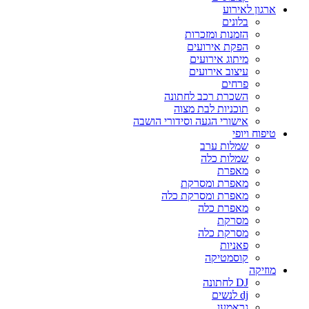
ארגון לאירוע
בלונים
הזמנות ומזכרות
הפקת אירועים
מיתוג אירועים
עיצוב אירועים
פרחים
השכרת רכב לחתונה
תוכניות לבת מצוה
אישורי הגעה וסידורי הושבה
טיפוח ויופי
שמלות ערב
שמלות כלה
מאפרת
מאפרת ומסרקת
מאפרת ומסרקת כלה
מאפרת כלה
מסרקת
מסרקת כלה
פאניות
קוסמטיקה
מוזיקה
DJ לחתונה
dj לנשים
גראמען