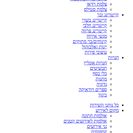
צלמת וידאו
צלמת סטילס
קייטרינג ובר
קייטרינג בשרי
קייטרינג חלבי
קייטרינג פרווה
מגשי אירוח
קינוחים/בר מתוקים
יינות ואלכוהול
עיצובי פירות
חנויות
חנויות אונליין
תכשיטים
כלי כסף
מתנות
נדוניה
ספרים ויודאיקה
ביגוד
כל נותני השירות
מקום לאירוע
אולמות חתונה
אולמות לאירועים קטנים
גני אירועים
קמפוסים