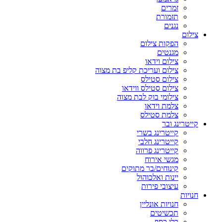
זמרים
תזמורת
נגנים
צילום
הפקות צילום
מגנטים
צילום וידאו
צילום ועריכת קליפ בת מצוה
צילום סטילס
צילום סטילס ווידאו
צילומי בוק לבת מצוה
צלמת וידאו
צלמת סטילס
קייטרינג ובר
קייטרינג בשרי
קייטרינג חלבי
קייטרינג פרווה
מגשי אירוח
קינוחים/בר מתוקים
יינות ואלכוהול
עיצובי פירות
חנויות
חנויות אונליין
תכשיטים
כלי כסף