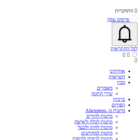
התחברות
פרסום עסק
פתיחת\סגירת מרכז התראות
אייקון פעמון
לכל ההתראות
אודותינו
השראות
מגזין
מאמרים
שירי חתונה
ברכות
הפורום
מתנות מ- Aliexpress
מתנות להורים
מתנות לכלה ולאישה
מתנות לחתן ולבעל
מתנות למחותנים
מתנות לגיסים ולגיסות