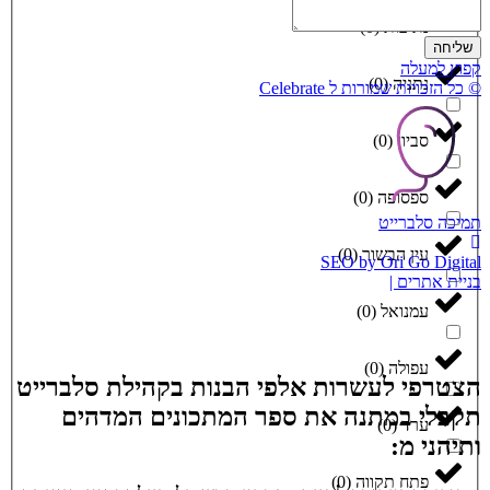
נתיבות
(
0
)
שליחה
קפוץ למעלה
נתניה
(
0
)
© כל הזכויות שמורות ל Celebrate
סביון
(
0
)
ספסופה
(
0
)
תמיכה סלברייט
עין הבשור
(
0
)
SEO by Ori Go Digital
בניית אתרים |
עמנואל
(
0
)
עפולה
(
0
)
הצטרפי לעשרות אלפי הבנות בקהילת סלברייט
תקבלי במתנה את ספר המתכונים המדהים
ערד
(
0
)
ותיהני מ:
פתח תקווה
(
0
)