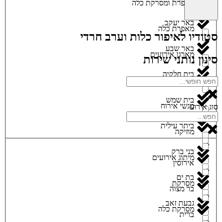
מאפרת ומסרקת כלה
באר יעקב
מאפרת כלה
סטודיו לאיפור כלות וערב חרדי
באר שבע
מארגן אירועים
סינון נותני שירות
בית חלקיה
מגנטים
בית שמש
מגשי אירוח
סוג אירוע
ביתר עילית
מוזיקה
בני ברק
מיתוג אירועים
אירוסין
בת ים
מסרקת
בר מצוה
גבעת זאב
מסרקת כלה
ברית