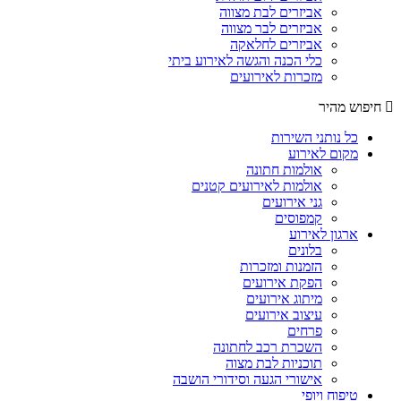
אביזרים לבת מצווה
אביזרים לבר מצווה
אביזרים לחלאקה
כלי הכנה והגשה לאירוע ביתי
מזכרות לאירועים
חיפוש מהיר
כל נותני השירות
מקום לאירוע
אולמות חתונה
אולמות לאירועים קטנים
גני אירועים
קמפוסים
ארגון לאירוע
בלונים
הזמנות ומזכרות
הפקת אירועים
מיתוג אירועים
עיצוב אירועים
פרחים
השכרת רכב לחתונה
תוכניות לבת מצוה
אישורי הגעה וסידורי הושבה
טיפוח ויופי