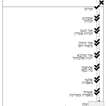
זמרים
אופקים
חנויות
אור הגנוז
חנויות אונליין
אור יהודה
טיפוח ויופי
אור עקיבא
יינות ואלכוהול
אחיסמך
כלי כסף
אלעד
מאפרת
אשדוד
מאפרת ומסרקת
אשקלון