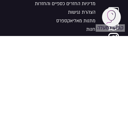
מדיניות החזרים כספיים והחזרות
הצהרת נגישות
מתנות מאליאקספרס
קפוץ למעלה
חנות
פרסום בסלברייט
יצירת קשר עם סלברייט
© כל הזכויות שמורות ל Celebrate