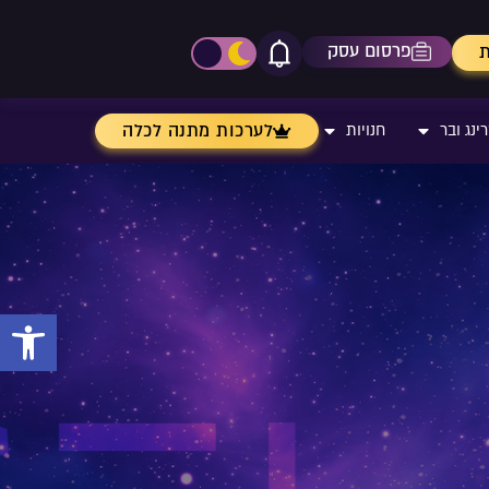
פרסום עסק
ת
אייקון פעמון
פתיחת\סגירת מרכז התר
לערכות מתנה לכלה
ינג ובר
חנויות
פתח 