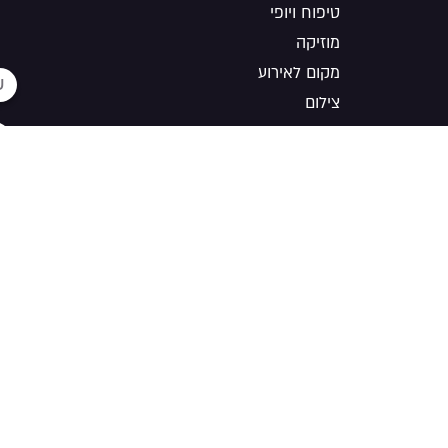
טיפוח ויופי
מוזיקה
מקום לאירוע
צילום
קייטרינג ובר
SEO by Ori Go Digital