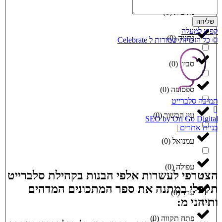
נתיבות
(
0
)
שליחה
קפוץ למעלה
נתניה
(
0
)
© כל הזכויות שמורות ל Celebrate
סביון
(
0
)
ספסופה
(
0
)
תמיכה סלברייט
עין הבשור
(
0
)
SEO by Ori Go Digital
בניית אתרים |
עמנואל
(
0
)
עפולה
(
0
)
הצטרפי לעשרות אלפי הבנות בקהילת סלברייט
תקבלי במתנה את ספר המתכונים המדהים
ערד
(
0
)
ותיהני מ:
פתח תקווה
(
0
)