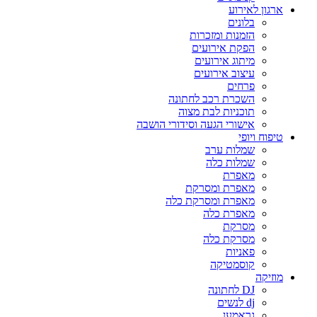
ארגון לאירוע
בלונים
הזמנות ומזכרות
הפקת אירועים
מיתוג אירועים
עיצוב אירועים
פרחים
השכרת רכב לחתונה
תוכניות לבת מצוה
אישורי הגעה וסידורי הושבה
טיפוח ויופי
שמלות ערב
שמלות כלה
מאפרת
מאפרת ומסרקת
מאפרת ומסרקת כלה
מאפרת כלה
מסרקת
מסרקת כלה
פאניות
קוסמטיקה
מוזיקה
DJ לחתונה
dj לנשים
גראמען