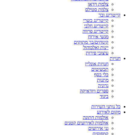
צלמת וידאו
צלמת סטילס
קייטרינג ובר
קייטרינג בשרי
קייטרינג חלבי
קייטרינג פרווה
מגשי אירוח
קינוחים/בר מתוקים
יינות ואלכוהול
עיצובי פירות
חנויות
חנויות אונליין
תכשיטים
כלי כסף
מתנות
נדוניה
ספרים ויודאיקה
ביגוד
כל נותני השירות
מקום לאירוע
אולמות חתונה
אולמות לאירועים קטנים
גני אירועים
קמפוסים