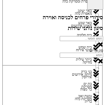
מאפרת ומסרקת כלה
באר יעקב
מאפרת כלה
סידורי פרחים לכניסה ואוירה
באר שבע
מארגן אירועים
סינון נותני שירות
בית חלקיה
מגנטים
בית שמש
מגשי אירוח
סוג אירוע
ביתר עילית
מוזיקה
בני ברק
מיתוג אירועים
אירוסין
בת ים
מסרקת
בר מצוה
גבעת זאב
מסרקת כלה
ברית