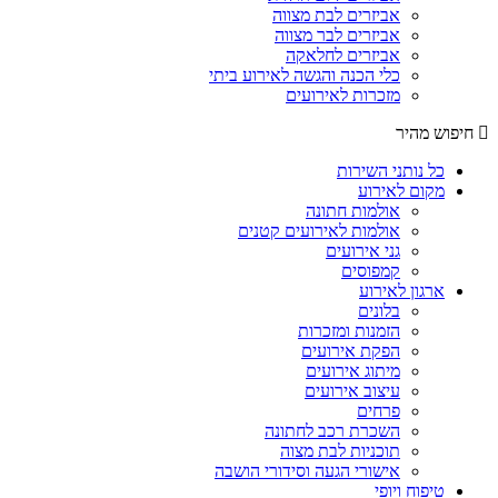
אביזרים לבת מצווה
אביזרים לבר מצווה
אביזרים לחלאקה
כלי הכנה והגשה לאירוע ביתי
מזכרות לאירועים
חיפוש מהיר
כל נותני השירות
מקום לאירוע
אולמות חתונה
אולמות לאירועים קטנים
גני אירועים
קמפוסים
ארגון לאירוע
בלונים
הזמנות ומזכרות
הפקת אירועים
מיתוג אירועים
עיצוב אירועים
פרחים
השכרת רכב לחתונה
תוכניות לבת מצוה
אישורי הגעה וסידורי הושבה
טיפוח ויופי