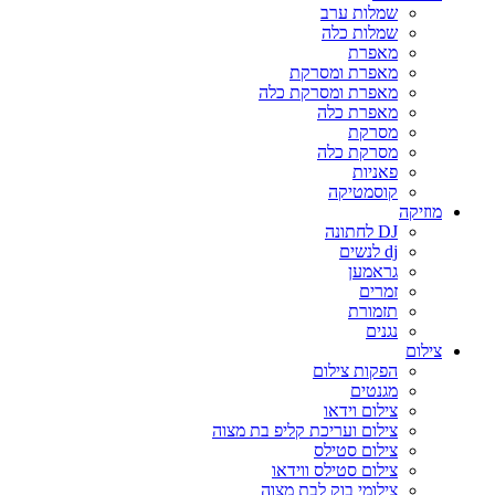
שמלות ערב
שמלות כלה
מאפרת
מאפרת ומסרקת
מאפרת ומסרקת כלה
מאפרת כלה
מסרקת
מסרקת כלה
פאניות
קוסמטיקה
מוזיקה
DJ לחתונה
dj לנשים
גראמען
זמרים
תזמורת
נגנים
צילום
הפקות צילום
מגנטים
צילום וידאו
צילום ועריכת קליפ בת מצוה
צילום סטילס
צילום סטילס ווידאו
צילומי בוק לבת מצוה