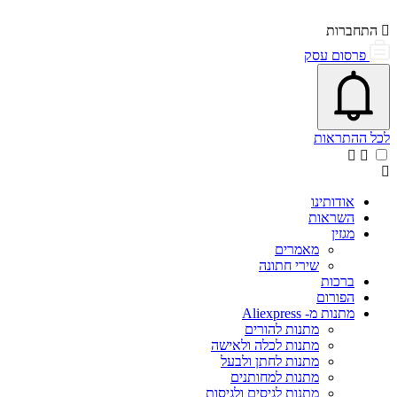
התחברות
פרסום עסק
פתיחת\סגירת מרכז התראות
אייקון פעמון
לכל ההתראות
אודותינו
השראות
מגזין
מאמרים
שירי חתונה
ברכות
הפורום
מתנות מ- Aliexpress
מתנות להורים
מתנות לכלה ולאישה
מתנות לחתן ולבעל
מתנות למחותנים
מתנות לגיסים ולגיסות