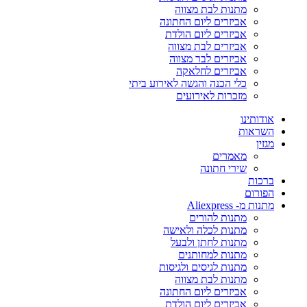
מתנות לבת מצווה
אביזרים ליום החתונה
אביזרים ליום הולדת
אביזרים לבת מצווה
אביזרים לבר מצווה
אביזרים לחלאקה
כלי הכנה והגשה לאירוע ביתי
מזכרות לאירועים
אודותינו
השראות
מגזין
מאמרים
שירי חתונה
ברכות
הפורום
מתנות מ- Aliexpress
מתנות להורים
מתנות לכלה ולאישה
מתנות לחתן ולבעל
מתנות למחותנים
מתנות לגיסים ולגיסות
מתנות לבת מצווה
אביזרים ליום החתונה
אביזרים ליום הולדת