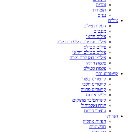
זמרים
תזמורת
נגנים
צילום
הפקות צילום
מגנטים
צילום וידאו
צילום ועריכת קליפ בת מצוה
צילום סטילס
צילום סטילס ווידאו
צילומי בוק לבת מצוה
צלמת וידאו
צלמת סטילס
קייטרינג ובר
קייטרינג בשרי
קייטרינג חלבי
קייטרינג פרווה
מגשי אירוח
קינוחים/בר מתוקים
יינות ואלכוהול
עיצובי פירות
חנויות
חנויות אונליין
תכשיטים
כלי כסף