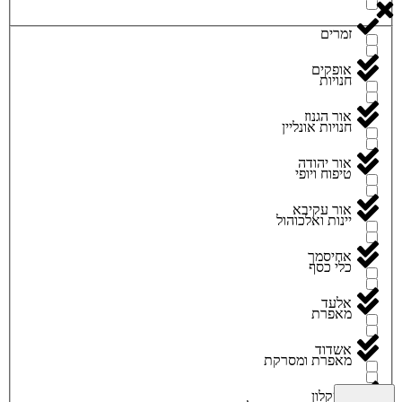
זמרים
אופקים
חנויות
אור הגנוז
חנויות אונליין
אור יהודה
טיפוח ויופי
אור עקיבא
יינות ואלכוהול
אחיסמך
כלי כסף
אלעד
מאפרת
אשדוד
מאפרת ומסרקת
אשקלון