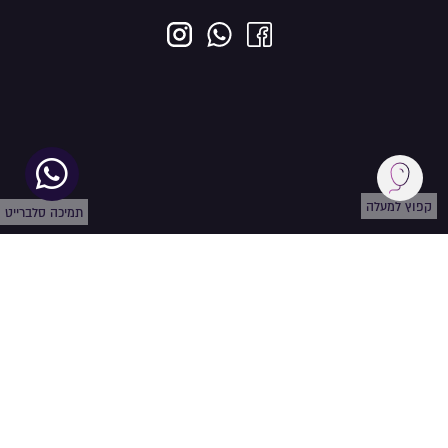
קפוץ למעלה
תמיכה סלברייט