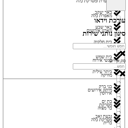
מאפרת ומסרקת כלה
באר יעקב
מאפרת כלה
עורכת וידאו
באר שבע
מארגן אירועים
סינון נותני שירות
בית חלקיה
מגנטים
בית שמש
מגשי אירוח
סוג אירוע
ביתר עילית
מוזיקה
בני ברק
מיתוג אירועים
אירוסין
בת ים
מסרקת
בר מצוה
גבעת זאב
מסרקת כלה
ברית