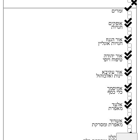
זמרים
אופקים
חנויות
אור הגנוז
חנויות אונליין
אור יהודה
טיפוח ויופי
אור עקיבא
יינות ואלכוהול
אחיסמך
כלי כסף
אלעד
מאפרת
אשדוד
מאפרת ומסרקת
אשקלון