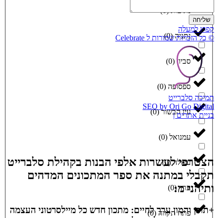
נתיבות
(
0
)
שליחה
קפוץ למעלה
נתניה
(
0
)
© כל הזכויות שמורות ל Celebrate
סביון
(
0
)
ספסופה
(
0
)
תמיכה סלברייט
SEO by Ori Go Digital
עין הבשור
(
0
)
בניית אתרים |
עמנואל
(
0
)
הצטרפי לעשרות אלפי הבנות בקהילת סלברייט
עפולה
(
0
)
תקבלי במתנה את ספר המתכונים המדהים
ותיהני מ:
ערד
(
0
)
+תוכן והמון ערך לחיים: מתכון חדש כל מיילסרטוני העצמה
פתח תקווה
(
0
)