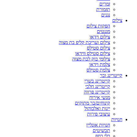
זמרים
תזמורת
נגנים
צילום
הפקות צילום
מגנטים
צילום וידאו
צילום ועריכת קליפ בת מצוה
צילום סטילס
צילום סטילס ווידאו
צילומי בוק לבת מצוה
צלמת וידאו
צלמת סטילס
קייטרינג ובר
קייטרינג בשרי
קייטרינג חלבי
קייטרינג פרווה
מגשי אירוח
קינוחים/בר מתוקים
יינות ואלכוהול
עיצובי פירות
חנויות
חנויות אונליין
תכשיטים
כלי כסף