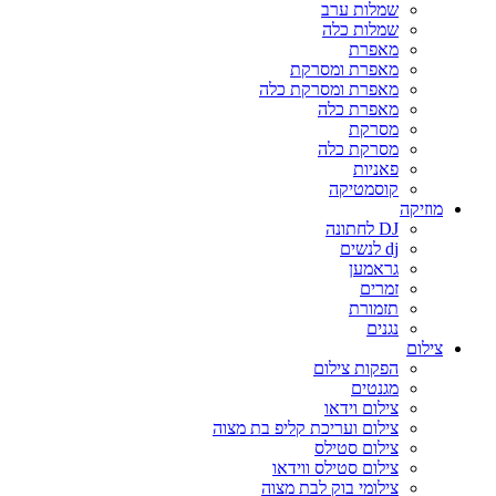
שמלות ערב
שמלות כלה
מאפרת
מאפרת ומסרקת
מאפרת ומסרקת כלה
מאפרת כלה
מסרקת
מסרקת כלה
פאניות
קוסמטיקה
מוזיקה
DJ לחתונה
dj לנשים
גראמען
זמרים
תזמורת
נגנים
צילום
הפקות צילום
מגנטים
צילום וידאו
צילום ועריכת קליפ בת מצוה
צילום סטילס
צילום סטילס ווידאו
צילומי בוק לבת מצוה