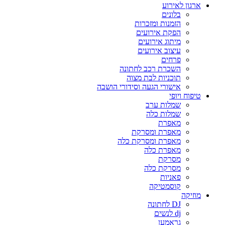
ארגון לאירוע
בלונים
הזמנות ומזכרות
הפקת אירועים
מיתוג אירועים
עיצוב אירועים
פרחים
השכרת רכב לחתונה
תוכניות לבת מצוה
אישורי הגעה וסידורי הושבה
טיפוח ויופי
שמלות ערב
שמלות כלה
מאפרת
מאפרת ומסרקת
מאפרת ומסרקת כלה
מאפרת כלה
מסרקת
מסרקת כלה
פאניות
קוסמטיקה
מוזיקה
DJ לחתונה
dj לנשים
גראמען