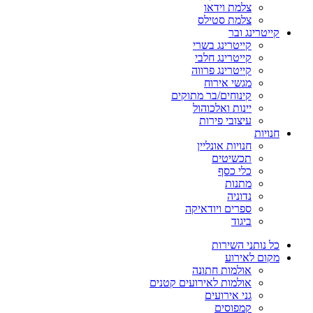
צלמת וידאו
צלמת סטילס
קייטרינג ובר
קייטרינג בשרי
קייטרינג חלבי
קייטרינג פרווה
מגשי אירוח
קינוחים/בר מתוקים
יינות ואלכוהול
עיצובי פירות
חנויות
חנויות אונליין
תכשיטים
כלי כסף
מתנות
נדוניה
ספרים ויודאיקה
ביגוד
כל נותני השירות
מקום לאירוע
אולמות חתונה
אולמות לאירועים קטנים
גני אירועים
קמפוסים