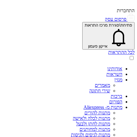
התחברות
פרסום עסק
פתיחת\סגירת מרכז התראות
אייקון פעמון
לכל ההתראות
אודותינו
השראות
מגזין
מאמרים
שירי חתונה
ברכות
הפורום
מתנות מ- Aliexpress
מתנות להורים
מתנות לכלה ולאישה
מתנות לחתן ולבעל
מתנות למחותנים
מתנות לגיסים ולגיסות