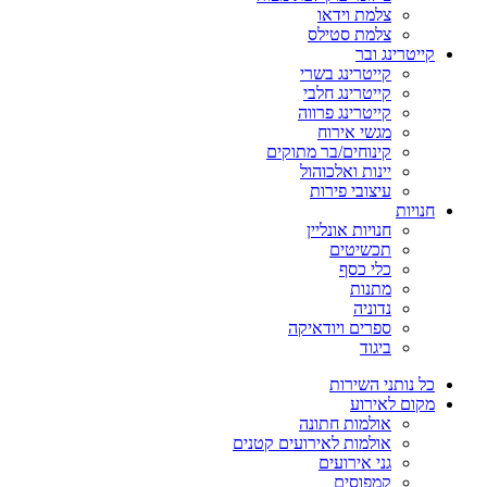
צלמת וידאו
צלמת סטילס
קייטרינג ובר
קייטרינג בשרי
קייטרינג חלבי
קייטרינג פרווה
מגשי אירוח
קינוחים/בר מתוקים
יינות ואלכוהול
עיצובי פירות
חנויות
חנויות אונליין
תכשיטים
כלי כסף
מתנות
נדוניה
ספרים ויודאיקה
ביגוד
כל נותני השירות
מקום לאירוע
אולמות חתונה
אולמות לאירועים קטנים
גני אירועים
קמפוסים