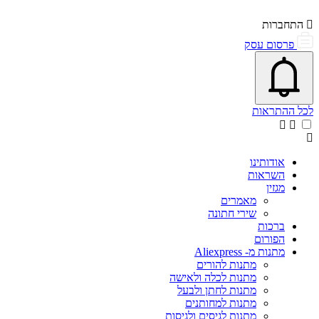
התחברות
פרסום עסק
פתיחת\סגירת מרכז התראות
אייקון פעמון
לכל ההתראות
אודותינו
השראות
מגזין
מאמרים
שירי חתונה
ברכות
הפורום
מתנות מ- Aliexpress
מתנות להורים
מתנות לכלה ולאישה
מתנות לחתן ולבעל
מתנות למחותנים
מתנות לגיסים ולגיסות