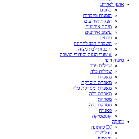
ארגון לאירוע
בלונים
הזמנות ומזכרות
הפקת אירועים
מיתוג אירועים
עיצוב אירועים
פרחים
השכרת רכב לחתונה
תוכניות לבת מצוה
אישורי הגעה וסידורי הושבה
טיפוח ויופי
שמלות ערב
שמלות כלה
מאפרת
מאפרת ומסרקת
מאפרת ומסרקת כלה
מאפרת כלה
מסרקת
מסרקת כלה
פאניות
קוסמטיקה
מוזיקה
DJ לחתונה
dj לנשים
גראמען