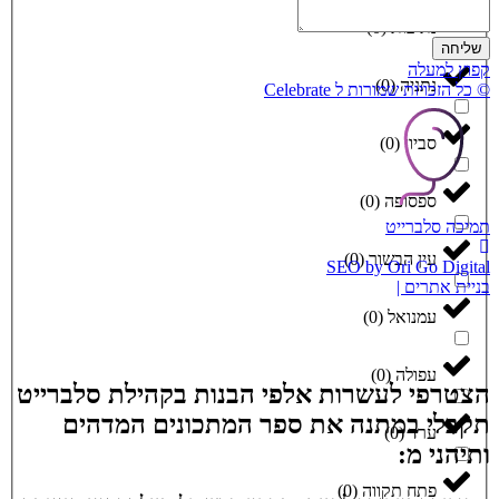
נתיבות
(
0
)
שליחה
קפוץ למעלה
נתניה
(
0
)
© כל הזכויות שמורות ל Celebrate
סביון
(
0
)
ספסופה
(
0
)
תמיכה סלברייט
עין הבשור
(
0
)
SEO by Ori Go Digital
בניית אתרים |
עמנואל
(
0
)
עפולה
(
0
)
הצטרפי לעשרות אלפי הבנות בקהילת סלברייט
תקבלי במתנה את ספר המתכונים המדהים
ערד
(
0
)
ותיהני מ:
פתח תקווה
(
0
)