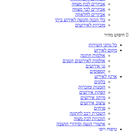
אביזרים לבת מצווה
אביזרים לבר מצווה
אביזרים לחלאקה
כלי הכנה והגשה לאירוע ביתי
מזכרות לאירועים
חיפוש מהיר
כל נותני השירות
מקום לאירוע
אולמות חתונה
אולמות לאירועים קטנים
גני אירועים
קמפוסים
ארגון לאירוע
בלונים
הזמנות ומזכרות
הפקת אירועים
מיתוג אירועים
עיצוב אירועים
פרחים
השכרת רכב לחתונה
תוכניות לבת מצוה
אישורי הגעה וסידורי הושבה
טיפוח ויופי