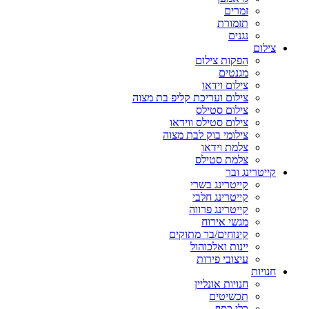
זמרים
תזמורת
נגנים
צילום
הפקות צילום
מגנטים
צילום וידאו
צילום ועריכת קליפ בת מצוה
צילום סטילס
צילום סטילס ווידאו
צילומי בוק לבת מצוה
צלמת וידאו
צלמת סטילס
קייטרינג ובר
קייטרינג בשרי
קייטרינג חלבי
קייטרינג פרווה
מגשי אירוח
קינוחים/בר מתוקים
יינות ואלכוהול
עיצובי פירות
חנויות
חנויות אונליין
תכשיטים
כלי כסף