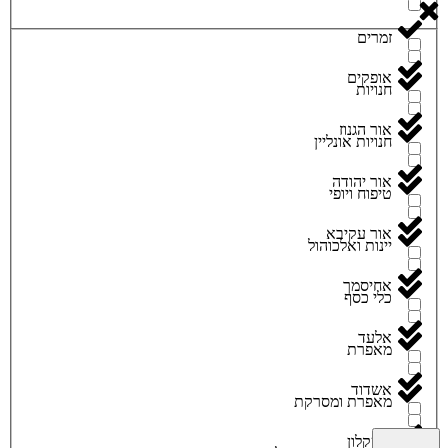
זמרים
אופקים
חנויות
אור הגנוז
חנויות אונליין
אור יהודה
טיפוח ויופי
אור עקיבא
יינות ואלכוהול
אחיסמך
כלי כסף
אלעד
מאפרת
אשדוד
מאפרת ומסרקת
אשקלון