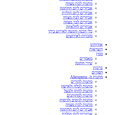
מתנות לבת מצווה
אביזרים ליום החתונה
אביזרים ליום הולדת
אביזרים לבת מצווה
אביזרים לבר מצווה
אביזרים לחלאקה
כלי הכנה והגשה לאירוע ביתי
מזכרות לאירועים
אודותינו
השראות
מגזין
מאמרים
שירי חתונה
ברכות
הפורום
מתנות מ- Aliexpress
מתנות להורים
מתנות לכלה ולאישה
מתנות לחתן ולבעל
מתנות למחותנים
מתנות לגיסים ולגיסות
מתנות לבת מצווה
אביזרים ליום החתונה
אביזרים ליום הולדת