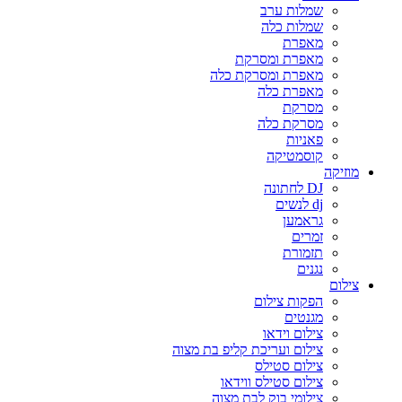
שמלות ערב
שמלות כלה
מאפרת
מאפרת ומסרקת
מאפרת ומסרקת כלה
מאפרת כלה
מסרקת
מסרקת כלה
פאניות
קוסמטיקה
מוזיקה
DJ לחתונה
dj לנשים
גראמען
זמרים
תזמורת
נגנים
צילום
הפקות צילום
מגנטים
צילום וידאו
צילום ועריכת קליפ בת מצוה
צילום סטילס
צילום סטילס ווידאו
צילומי בוק לבת מצוה