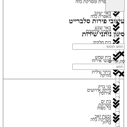
מאפרת ומסרקת כלה
באר יעקב
מאפרת כלה
עיצובי פירות סלברייט
באר שבע
מארגן אירועים
סינון נותני שירות
בית חלקיה
מגנטים
בית שמש
מגשי אירוח
סוג אירוע
ביתר עילית
מוזיקה
בני ברק
מיתוג אירועים
אירוסין
בת ים
מסרקת
בר מצוה
גבעת זאב
מסרקת כלה
ברית