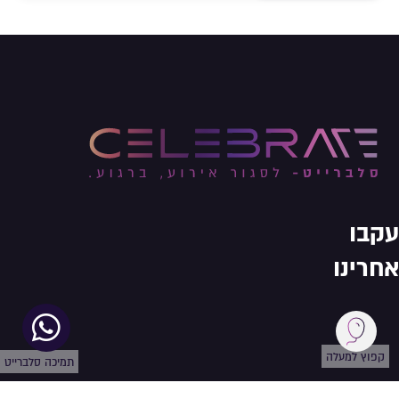
עקבו
אחרינו
קפוץ למעלה
תמיכה סלברייט