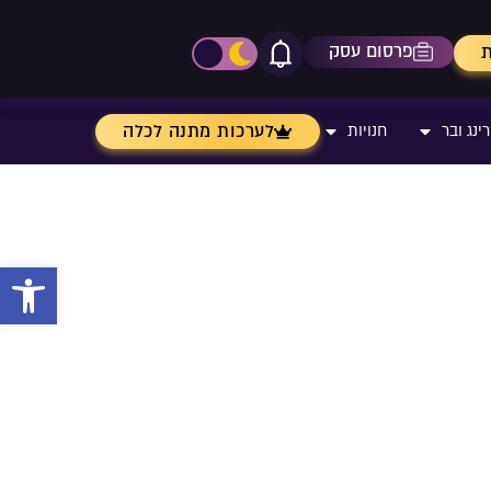
פרסום עסק
ת
אייקון פעמון
פתיחת\סגירת מרכז התר
לערכות מתנה לכלה
ינג ובר
חנויות
פתח 