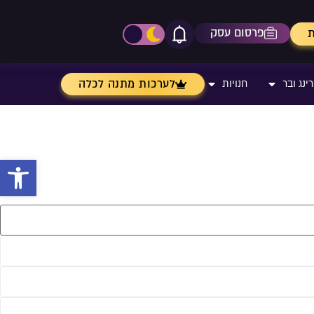
פרסום עסק
ת
אייקון פעמון
פתיחת\סגירת מרכז התר
לערכות מתנה לכלה
ינג ובר
חנויות
פתח 