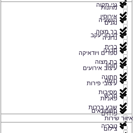
גני תקוה
מתנות
אירוסין
הושעיה
נגנים
בר מצוה
זיכרון יעקב
נדוניה
ברית
חדרה
ספרים ויודאיקה
בת מצוה
חולון
עיצוב אירועים
חתונה
חיפה
עיצובי פירות
מסיבות
חריש
פאניות
שבע ברכות
חשמונאים
פרחים
איזור שירות
טבריה
צילום