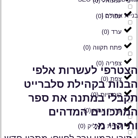
עמנואל
(
0
)
בניית אתרים |
עפולה
(
0
)
ערד
(
0
)
פתח תקווה
(
0
)
צפריה
(
0
)
הצטרפי לעשרות אלפי
צפת
(
0
)
הבנות בקהילת סלברייט
קוממיות
(
0
)
תקבלי במתנה את ספר
המתכונים המדהים
קריית אתא
(
0
)
ותיהני מ:
קריית ביאליק
(
0
)