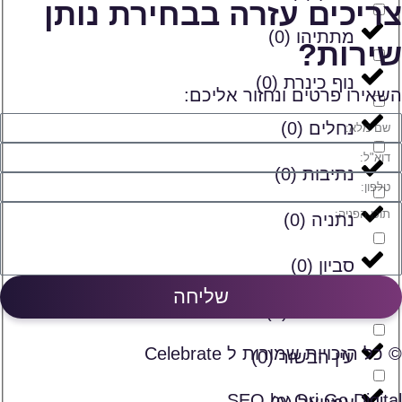
צריכים עזרה בבחירת נותן
מתתיהו
(
0
)
שירות?
נוף כינרת
(
0
)
השאירו פרטים ונחזור אליכם:
נחלים
(
0
)
נתיבות
(
0
)
נתניה
(
0
)
סביון
(
0
)
שליחה
ספסופה
(
0
)
© כל הזכויות שמורות ל Celebrate
עין הבשור
(
0
)
SEO by Ori Go Digital