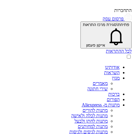
התחברות
פרסום עסק
פתיחת\סגירת מרכז התראות
אייקון פעמון
לכל ההתראות
אודותינו
השראות
מגזין
מאמרים
שירי חתונה
ברכות
הפורום
מתנות מ- Aliexpress
מתנות להורים
מתנות לכלה ולאישה
מתנות לחתן ולבעל
מתנות למחותנים
מתנות לגיסים ולגיסות