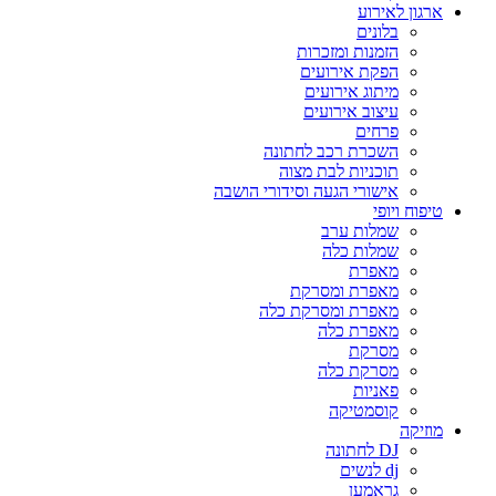
ארגון לאירוע
בלונים
הזמנות ומזכרות
הפקת אירועים
מיתוג אירועים
עיצוב אירועים
פרחים
השכרת רכב לחתונה
תוכניות לבת מצוה
אישורי הגעה וסידורי הושבה
טיפוח ויופי
שמלות ערב
שמלות כלה
מאפרת
מאפרת ומסרקת
מאפרת ומסרקת כלה
מאפרת כלה
מסרקת
מסרקת כלה
פאניות
קוסמטיקה
מוזיקה
DJ לחתונה
dj לנשים
גראמען