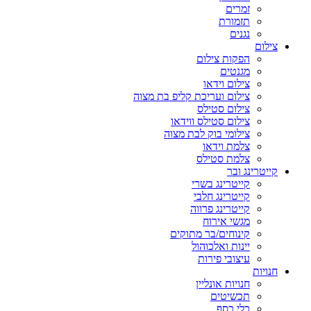
זמרים
תזמורת
נגנים
צילום
הפקות צילום
מגנטים
צילום וידאו
צילום ועריכת קליפ בת מצוה
צילום סטילס
צילום סטילס ווידאו
צילומי בוק לבת מצוה
צלמת וידאו
צלמת סטילס
קייטרינג ובר
קייטרינג בשרי
קייטרינג חלבי
קייטרינג פרווה
מגשי אירוח
קינוחים/בר מתוקים
יינות ואלכוהול
עיצובי פירות
חנויות
חנויות אונליין
תכשיטים
כלי כסף