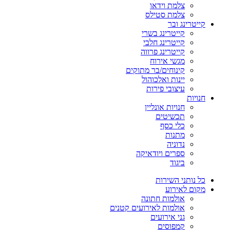
צלמת וידאו
צלמת סטילס
קייטרינג ובר
קייטרינג בשרי
קייטרינג חלבי
קייטרינג פרווה
מגשי אירוח
קינוחים/בר מתוקים
יינות ואלכוהול
עיצובי פירות
חנויות
חנויות אונליין
תכשיטים
כלי כסף
מתנות
נדוניה
ספרים ויודאיקה
ביגוד
כל נותני השירות
מקום לאירוע
אולמות חתונה
אולמות לאירועים קטנים
גני אירועים
קמפוסים