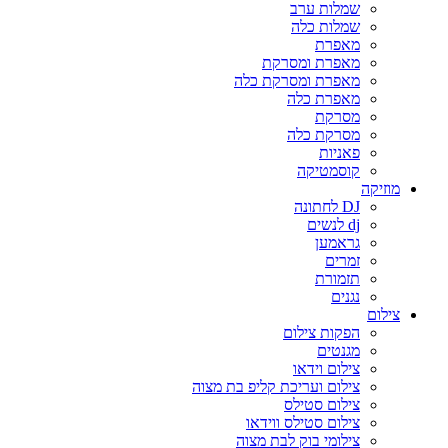
שמלות ערב
שמלות כלה
מאפרת
מאפרת ומסרקת
מאפרת ומסרקת כלה
מאפרת כלה
מסרקת
מסרקת כלה
פאניות
קוסמטיקה
מוזיקה
DJ לחתונה
dj לנשים
גראמען
זמרים
תזמורת
נגנים
צילום
הפקות צילום
מגנטים
צילום וידאו
צילום ועריכת קליפ בת מצוה
צילום סטילס
צילום סטילס ווידאו
צילומי בוק לבת מצוה