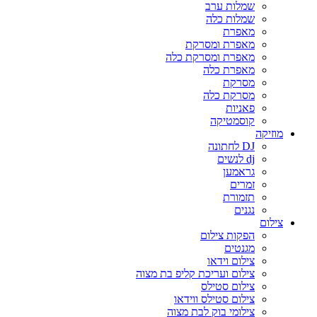
שמלות ערב
שמלות כלה
מאפרת
מאפרת ומסרקת
מאפרת ומסרקת כלה
מאפרת כלה
מסרקת
מסרקת כלה
פאניות
קוסמטיקה
מוזיקה
DJ לחתונה
dj לנשים
גראמען
זמרים
תזמורת
נגנים
צילום
הפקות צילום
מגנטים
צילום וידאו
צילום ועריכת קליפ בת מצוה
צילום סטילס
צילום סטילס ווידאו
צילומי בוק לבת מצוה