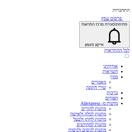
התחברות
פרסום עסק
פתיחת\סגירת מרכז התראות
אייקון פעמון
לכל ההתראות
אודותינו
השראות
מגזין
מאמרים
שירי חתונה
ברכות
הפורום
מתנות מ- Aliexpress
מתנות להורים
מתנות לכלה ולאישה
מתנות לחתן ולבעל
מתנות למחותנים
מתנות לגיסים ולגיסות