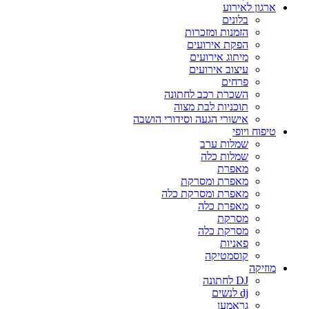
ארגון לאירוע
בלונים
הזמנות ומזכרות
הפקת אירועים
מיתוג אירועים
עיצוב אירועים
פרחים
השכרת רכב לחתונה
תוכניות לבת מצוה
אישורי הגעה וסידורי הושבה
טיפוח ויופי
שמלות ערב
שמלות כלה
מאפרת
מאפרת ומסרקת
מאפרת ומסרקת כלה
מאפרת כלה
מסרקת
מסרקת כלה
פאניות
קוסמטיקה
מוזיקה
DJ לחתונה
dj לנשים
גראמען