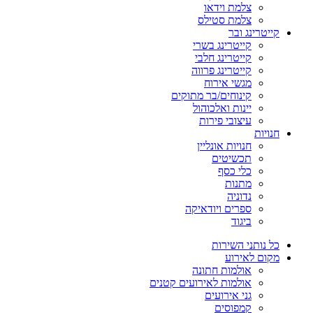
צלמת וידאו
צלמת סטילס
קייטרינג ובר
קייטרינג בשרי
קייטרינג חלבי
קייטרינג פרווה
מגשי אירוח
קינוחים/בר מתוקים
יינות ואלכוהול
עיצובי פירות
חנויות
חנויות אונליין
תכשיטים
כלי כסף
מתנות
נדוניה
ספרים ויודאיקה
ביגוד
כל נותני השירות
מקום לאירוע
אולמות חתונה
אולמות לאירועים קטנים
גני אירועים
קמפוסים