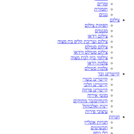
זמרים
תזמורת
נגנים
צילום
הפקות צילום
מגנטים
צילום וידאו
צילום ועריכת קליפ בת מצוה
צילום סטילס
צילום סטילס ווידאו
צילומי בוק לבת מצוה
צלמת וידאו
צלמת סטילס
קייטרינג ובר
קייטרינג בשרי
קייטרינג חלבי
קייטרינג פרווה
מגשי אירוח
קינוחים/בר מתוקים
יינות ואלכוהול
עיצובי פירות
חנויות
חנויות אונליין
תכשיטים
כלי כסף