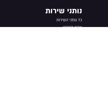
נותני שירות
כל נותני השירות
ארגון לאירוע
חנויות
טיפוח ויופי
מוזיקה
מקום לאירוע
צילום
קייטרינג ובר