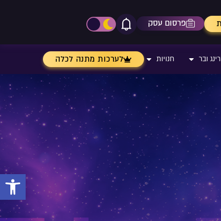
פרסום עסק
ת
אייקון פעמון
פתיחת\סגירת מרכז התר
לערכות מתנה לכלה
ינג ובר
חנויות
פתח 