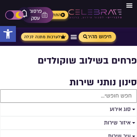
פרסום
מתנות מ- Aliexpress
התחברות
אייקון פ
פתיחת\ס
עסק
פתח 
חיפוש מהיר
לערכות מתנה לכלה
פרחים בשילוב שוקולדים
סינון נותני שירות
סוג אירוע
איזור שירות
עיר שירות